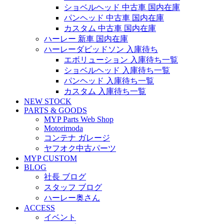
ショベルヘッド 中古車 国内在庫
パンヘッド 中古車 国内在庫
カスタム 中古車 国内在庫
ハーレー 新車 国内在庫
ハーレーダビッドソン 入庫待ち
エボリューション 入庫待ち一覧
ショベルヘッド 入庫待ち一覧
パンヘッド 入庫待ち一覧
カスタム 入庫待ち一覧
NEW STOCK
PARTS & GOODS
MYP Parts Web Shop
Motorimoda
コンテナ ガレージ
ヤフオク中古パーツ
MYP CUSTOM
BLOG
社長 ブログ
スタッフ ブログ
ハーレー奥さん
ACCESS
イベント