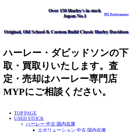
Over 150 Harley's in stock
MY Performance
Japan No.1
Original, Old School & Custom Build Classic Harley Davidson
ハーレー・ダビッドソンの下
取・買取りいたします。査
定・売却はハーレー専門店
MYPにご相談ください。
TOP PAGE
USED STOCK
ハーレー 中古 国内在庫
エボリューション 中古 国内在庫