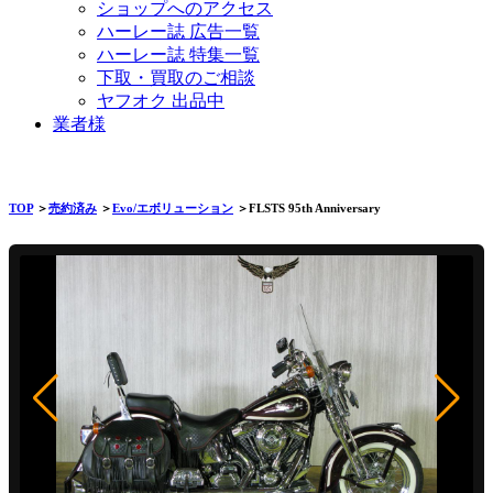
ショップへのアクセス
ハーレー誌 広告一覧
ハーレー誌 特集一覧
下取・買取のご相談
ヤフオク 出品中
業者様
TOP
＞
売約済み
＞
Evo/エボリューション
＞FLSTS 95th Anniversary