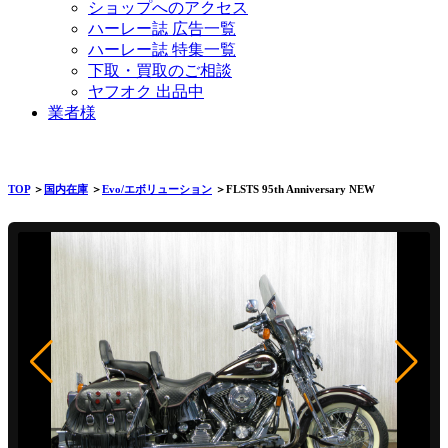
ショップへのアクセス
ハーレー誌 広告一覧
ハーレー誌 特集一覧
下取・買取のご相談
ヤフオク 出品中
業者様
TOP
＞
国内在庫
＞
Evo/エボリューション
＞FLSTS 95th Anniversary NEW