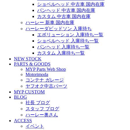
ショベルヘッド 中古車 国内在庫
パンヘッド 中古車 国内在庫
カスタム 中古車 国内在庫
ハーレー 新車 国内在庫
ハーレーダビッドソン 入庫待ち
エボリューション 入庫待ち一覧
ショベルヘッド 入庫待ち一覧
パンヘッド 入庫待ち一覧
カスタム 入庫待ち一覧
NEW STOCK
PARTS & GOODS
MYP Parts Web Shop
Motorimoda
コンテナ ガレージ
ヤフオク中古パーツ
MYP CUSTOM
BLOG
社長 ブログ
スタッフ ブログ
ハーレー奥さん
ACCESS
イベント