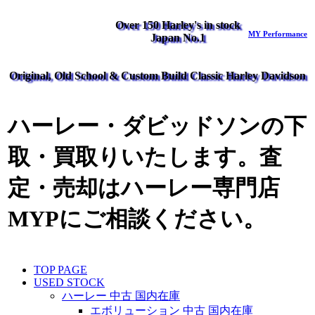
Over 150 Harley's in stock
MY Performance
Japan No.1
Original, Old School & Custom Build Classic Harley Davidson
ハーレー・ダビッドソンの下
取・買取りいたします。査
定・売却はハーレー専門店
MYPにご相談ください。
TOP PAGE
USED STOCK
ハーレー 中古 国内在庫
エボリューション 中古 国内在庫