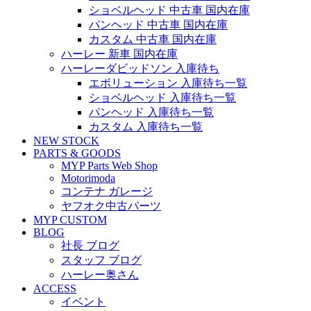
ショベルヘッド 中古車 国内在庫
パンヘッド 中古車 国内在庫
カスタム 中古車 国内在庫
ハーレー 新車 国内在庫
ハーレーダビッドソン 入庫待ち
エボリューション 入庫待ち一覧
ショベルヘッド 入庫待ち一覧
パンヘッド 入庫待ち一覧
カスタム 入庫待ち一覧
NEW STOCK
PARTS & GOODS
MYP Parts Web Shop
Motorimoda
コンテナ ガレージ
ヤフオク中古パーツ
MYP CUSTOM
BLOG
社長 ブログ
スタッフ ブログ
ハーレー奥さん
ACCESS
イベント