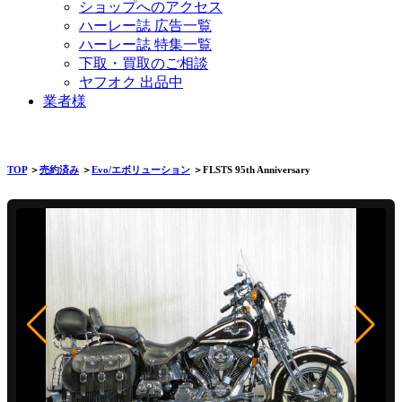
ショップへのアクセス
ハーレー誌 広告一覧
ハーレー誌 特集一覧
下取・買取のご相談
ヤフオク 出品中
業者様
TOP
＞
売約済み
＞
Evo/エボリューション
＞FLSTS 95th Anniversary