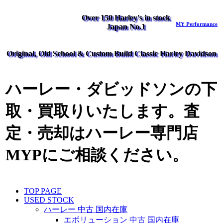
Over 150 Harley's in stock
MY Performance
Japan No.1
Original, Old School & Custom Build Classic Harley Davidson
ハーレー・ダビッドソンの下
取・買取りいたします。査
定・売却はハーレー専門店
MYPにご相談ください。
TOP PAGE
USED STOCK
ハーレー 中古 国内在庫
エボリューション 中古 国内在庫