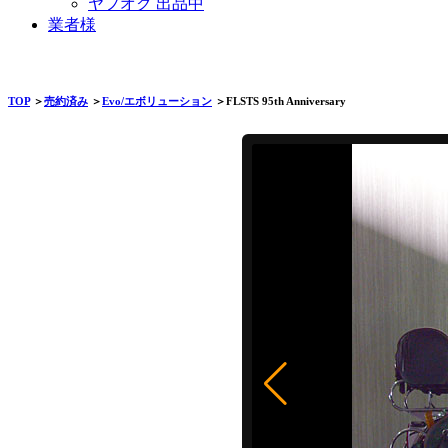
ヤフオク 出品中
業者様
TOP
＞
売約済み
＞
Evo/エボリューション
＞FLSTS 95th Anniversary