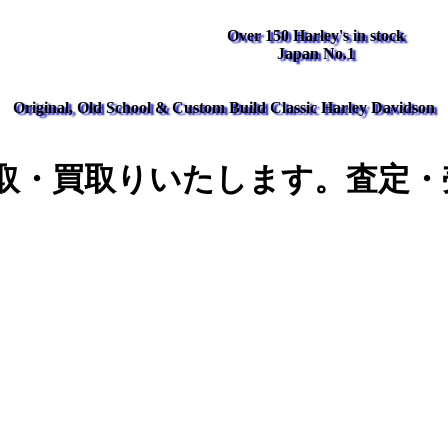
Over 150 Harley's in stock
Japan No.1
Original, Old School & Custom Build Classic Harley Davidson
取・買取りいたします。査定・