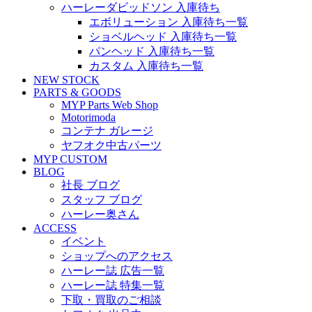
ハーレーダビッドソン 入庫待ち
エボリューション 入庫待ち一覧
ショベルヘッド 入庫待ち一覧
パンヘッド 入庫待ち一覧
カスタム 入庫待ち一覧
NEW STOCK
PARTS & GOODS
MYP Parts Web Shop
Motorimoda
コンテナ ガレージ
ヤフオク中古パーツ
MYP CUSTOM
BLOG
社長 ブログ
スタッフ ブログ
ハーレー奥さん
ACCESS
イベント
ショップへのアクセス
ハーレー誌 広告一覧
ハーレー誌 特集一覧
下取・買取のご相談