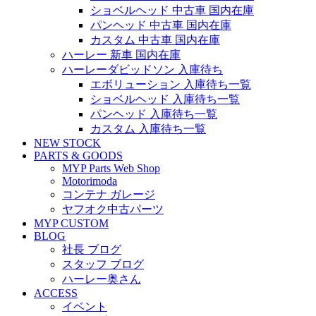
ショベルヘッド 中古車 国内在庫
パンヘッド 中古車 国内在庫
カスタム 中古車 国内在庫
ハーレー 新車 国内在庫
ハーレーダビッドソン 入庫待ち
エボリューション 入庫待ち一覧
ショベルヘッド 入庫待ち一覧
パンヘッド 入庫待ち一覧
カスタム 入庫待ち一覧
NEW STOCK
PARTS & GOODS
MYP Parts Web Shop
Motorimoda
コンテナ ガレージ
ヤフオク中古パーツ
MYP CUSTOM
BLOG
社長 ブログ
スタッフ ブログ
ハーレー奥さん
ACCESS
イベント