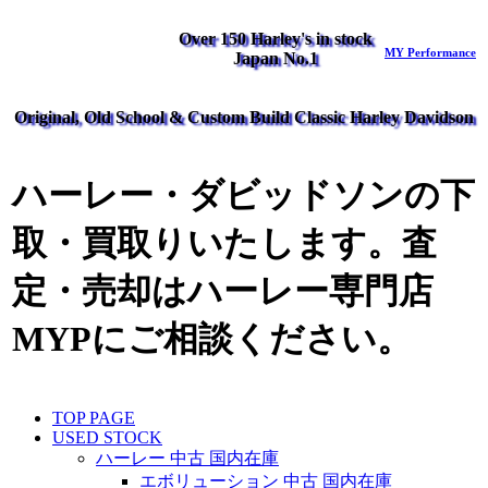
Over 150 Harley's in stock
MY Performance
Japan No.1
Original, Old School & Custom Build Classic Harley Davidson
ハーレー・ダビッドソンの下
取・買取りいたします。査
定・売却はハーレー専門店
MYPにご相談ください。
TOP PAGE
USED STOCK
ハーレー 中古 国内在庫
エボリューション 中古 国内在庫