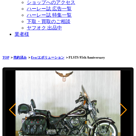
ショップへのアクセス
ハーレー誌 広告一覧
ハーレー誌 特集一覧
下取・買取のご相談
ヤフオク 出品中
業者様
TOP
＞
売約済み
＞
Evo/エボリューション
＞FLSTS 95th Anniversary