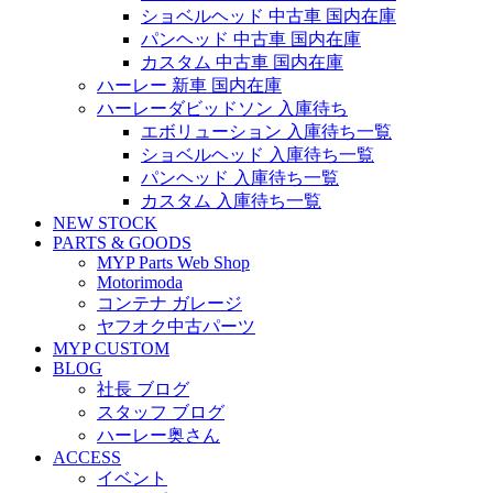
ショベルヘッド 中古車 国内在庫
パンヘッド 中古車 国内在庫
カスタム 中古車 国内在庫
ハーレー 新車 国内在庫
ハーレーダビッドソン 入庫待ち
エボリューション 入庫待ち一覧
ショベルヘッド 入庫待ち一覧
パンヘッド 入庫待ち一覧
カスタム 入庫待ち一覧
NEW STOCK
PARTS & GOODS
MYP Parts Web Shop
Motorimoda
コンテナ ガレージ
ヤフオク中古パーツ
MYP CUSTOM
BLOG
社長 ブログ
スタッフ ブログ
ハーレー奥さん
ACCESS
イベント