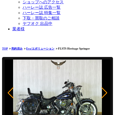
ショップへのアクセス
ハーレー誌 広告一覧
ハーレー誌 特集一覧
下取・買取のご相談
ヤフオク 出品中
業者様
TOP
＞
売約済み
＞
Evo/エボリューション
＞FLSTS Heritage Springer