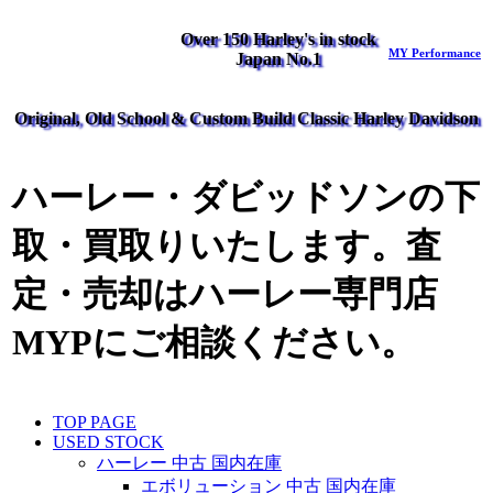
Over 150 Harley's in stock
MY Performance
Japan No.1
Original, Old School & Custom Build Classic Harley Davidson
ハーレー・ダビッドソンの下
取・買取りいたします。査
定・売却はハーレー専門店
MYPにご相談ください。
TOP PAGE
USED STOCK
ハーレー 中古 国内在庫
エボリューション 中古 国内在庫