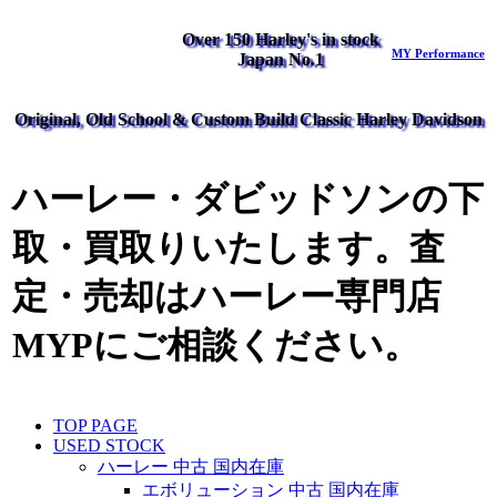
Over 150 Harley's in stock
MY Performance
Japan No.1
Original, Old School & Custom Build Classic Harley Davidson
ハーレー・ダビッドソンの下
取・買取りいたします。査
定・売却はハーレー専門店
MYPにご相談ください。
TOP PAGE
USED STOCK
ハーレー 中古 国内在庫
エボリューション 中古 国内在庫