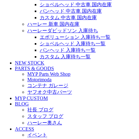
ショベルヘッド 中古車 国内在庫
パンヘッド 中古車 国内在庫
カスタム 中古車 国内在庫
ハーレー 新車 国内在庫
ハーレーダビッドソン 入庫待ち
エボリューション 入庫待ち一覧
ショベルヘッド 入庫待ち一覧
パンヘッド 入庫待ち一覧
カスタム 入庫待ち一覧
NEW STOCK
PARTS & GOODS
MYP Parts Web Shop
Motorimoda
コンテナ ガレージ
ヤフオク中古パーツ
MYP CUSTOM
BLOG
社長 ブログ
スタッフ ブログ
ハーレー奥さん
ACCESS
イベント