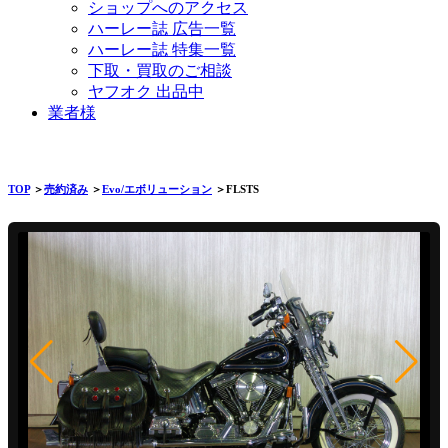
ショップへのアクセス
ハーレー誌 広告一覧
ハーレー誌 特集一覧
下取・買取のご相談
ヤフオク 出品中
業者様
TOP
＞
売約済み
＞
Evo/エボリューション
＞FLSTS