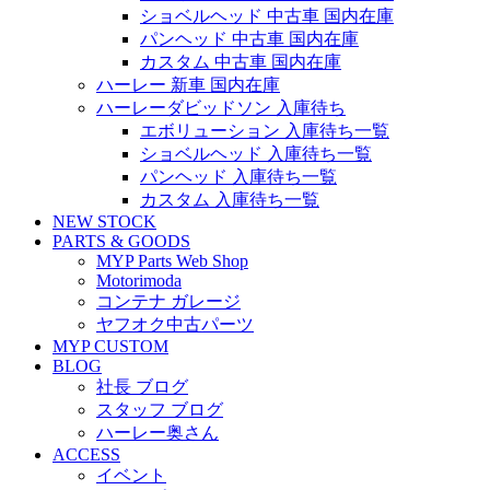
ショベルヘッド 中古車 国内在庫
パンヘッド 中古車 国内在庫
カスタム 中古車 国内在庫
ハーレー 新車 国内在庫
ハーレーダビッドソン 入庫待ち
エボリューション 入庫待ち一覧
ショベルヘッド 入庫待ち一覧
パンヘッド 入庫待ち一覧
カスタム 入庫待ち一覧
NEW STOCK
PARTS & GOODS
MYP Parts Web Shop
Motorimoda
コンテナ ガレージ
ヤフオク中古パーツ
MYP CUSTOM
BLOG
社長 ブログ
スタッフ ブログ
ハーレー奥さん
ACCESS
イベント