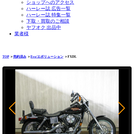
ショップへのアクセス
ハーレー誌 広告一覧
ハーレー誌 特集一覧
下取・買取のご相談
ヤフオク 出品中
業者様
TOP
＞
売約済み
＞
Evo/エボリューション
＞FXDL