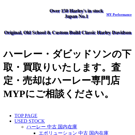
Over 150 Harley's in stock
MY Performance
Japan No.1
Original, Old School & Custom Build Classic Harley Davidson
ハーレー・ダビッドソンの下
取・買取りいたします。査
定・売却はハーレー専門店
MYPにご相談ください。
TOP PAGE
USED STOCK
ハーレー 中古 国内在庫
エボリューション 中古 国内在庫