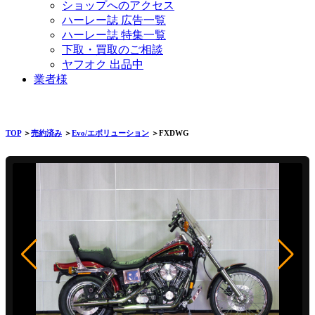
ショップへのアクセス
ハーレー誌 広告一覧
ハーレー誌 特集一覧
下取・買取のご相談
ヤフオク 出品中
業者様
TOP
＞
売約済み
＞
Evo/エボリューション
＞FXDWG