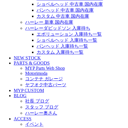
ショベルヘッド 中古車 国内在庫
パンヘッド 中古車 国内在庫
カスタム 中古車 国内在庫
ハーレー 新車 国内在庫
ハーレーダビッドソン 入庫待ち
エボリューション 入庫待ち一覧
ショベルヘッド 入庫待ち一覧
パンヘッド 入庫待ち一覧
カスタム 入庫待ち一覧
NEW STOCK
PARTS & GOODS
MYP Parts Web Shop
Motorimoda
コンテナ ガレージ
ヤフオク中古パーツ
MYP CUSTOM
BLOG
社長 ブログ
スタッフ ブログ
ハーレー奥さん
ACCESS
イベント