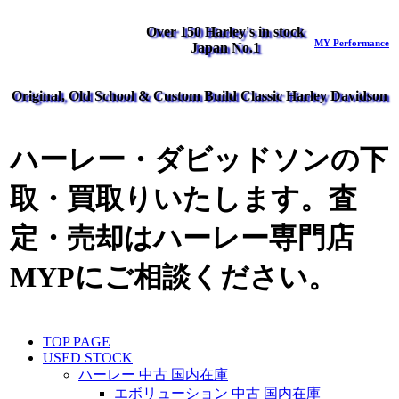
Over 150 Harley's in stock
MY Performance
Japan No.1
Original, Old School & Custom Build Classic Harley Davidson
ハーレー・ダビッドソンの下
取・買取りいたします。査
定・売却はハーレー専門店
MYPにご相談ください。
TOP PAGE
USED STOCK
ハーレー 中古 国内在庫
エボリューション 中古 国内在庫