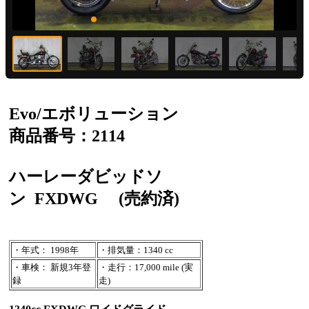
Evo/エボリューション
商品番号：2114
ハーレーダビッドソ
ン
FXDWG
(売約済)
・年式： 1998年
・排気量：1340 cc
・車検： 新規3年登
・走行：17,000 mile (実
録
走)