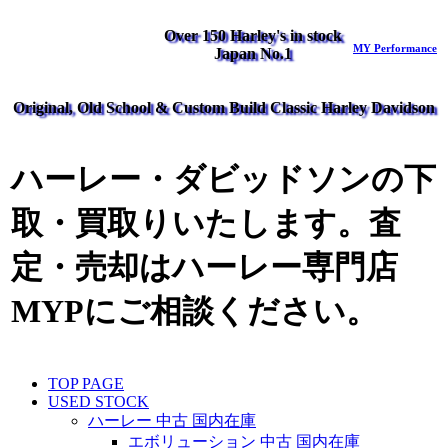
Over 150 Harley's in stock
MY Performance
Japan No.1
Original, Old School & Custom Build Classic Harley Davidson
ハーレー・ダビッドソンの下
取・買取りいたします。査
定・売却はハーレー専門店
MYPにご相談ください。
TOP PAGE
USED STOCK
ハーレー 中古 国内在庫
エボリューション 中古 国内在庫