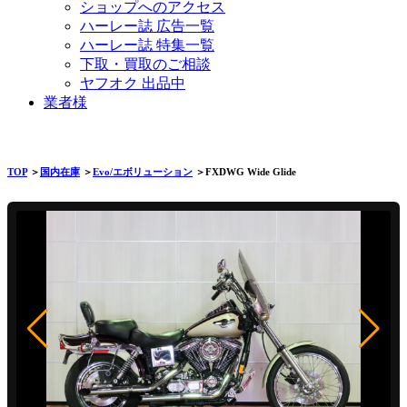
ショップへのアクセス
ハーレー誌 広告一覧
ハーレー誌 特集一覧
下取・買取のご相談
ヤフオク 出品中
業者様
TOP
＞
国内在庫
＞
Evo/エボリューション
＞FXDWG Wide Glide