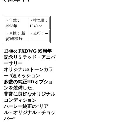
・年式：
・排気量：
1998年
1340 cc
・車検： 新
・走行：---
規3年登録
-
1340cc FXDWG 95周年
記念リミテッド・アニバ
ーサリー
オリジナル2トーンカラ
ー 5速ミッション
多数の純正HDオプショ
ンを装備した、
非常に良好なオリジナル
コンディション
ハーレー純正の“リア
ル・オリジナル・チョッ
パー”