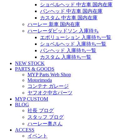
ショベルヘッド 中古車 国内在庫
パンヘッド 中古車 国内在庫
カスタム 中古車 国内在庫
ハーレー 新車 国内在庫
ハーレーダビッドソン 入庫待ち
エボリューション 入庫待ち一覧
ショベルヘッド 入庫待ち一覧
パンヘッド 入庫待ち一覧
カスタム 入庫待ち一覧
NEW STOCK
PARTS & GOODS
MYP Parts Web Shop
Motorimoda
コンテナ ガレージ
ヤフオク中古パーツ
MYP CUSTOM
BLOG
社長 ブログ
スタッフ ブログ
ハーレー奥さん
ACCESS
イベント