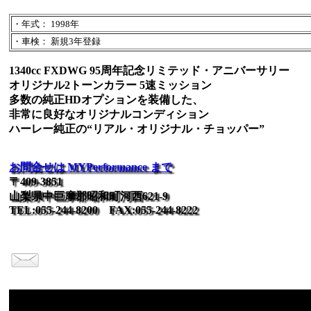
・年式： 1998年
・車検： 新規3年登録
1340cc FXDWG 95周年記念リミテッド・アニバーサリー
オリジナル2トーンカラー 5速ミッション
多数の純正HDオプションを装備した、
非常に良好なオリジナルコンディション
ハーレー純正の“リアル・オリジナル・チョッパー”
お問合せは MYPerformance まで
〒409-3851
山梨県中巨摩郡昭和町河西621-9
TEL:055-244-8200 FAX:055-244-8222