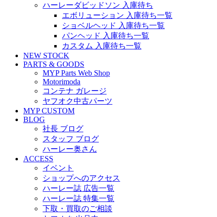
ハーレーダビッドソン 入庫待ち
エボリューション 入庫待ち一覧
ショベルヘッド 入庫待ち一覧
パンヘッド 入庫待ち一覧
カスタム 入庫待ち一覧
NEW STOCK
PARTS & GOODS
MYP Parts Web Shop
Motorimoda
コンテナ ガレージ
ヤフオク中古パーツ
MYP CUSTOM
BLOG
社長 ブログ
スタッフ ブログ
ハーレー奥さん
ACCESS
イベント
ショップへのアクセス
ハーレー誌 広告一覧
ハーレー誌 特集一覧
下取・買取のご相談