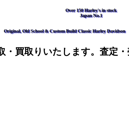
Over 150 Harley's in stock
Japan No.1
Original, Old School & Custom Build Classic Harley Davidson
取・買取りいたします。査定・