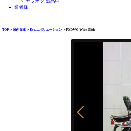
ヤフオク 出品中
業者様
TOP
＞
国内在庫
＞
Evo/エボリューション
＞FXDWG Wide Glide