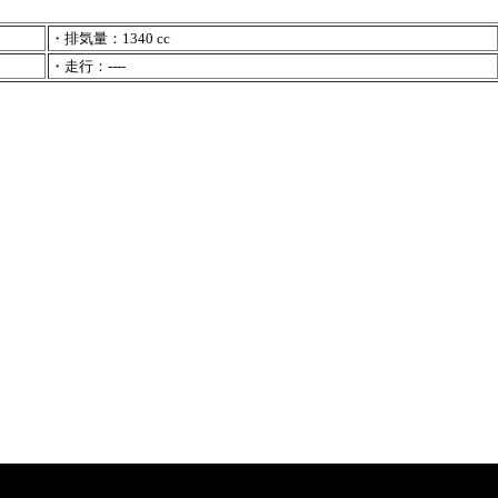
・排気量：1340 cc
・走行：----