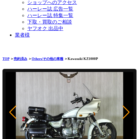
ショップへのアクセス
ハーレー誌 広告一覧
ハーレー誌 特集一覧
下取・買取のご相談
ヤフオク 出品中
業者様
TOP
＞
売約済み
＞
Others/その他の車種
＞Kawasaki KZ1000P