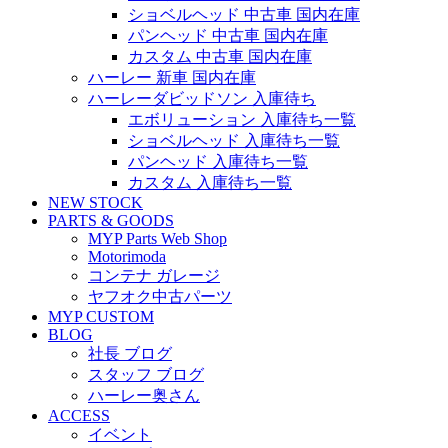
ショベルヘッド 中古車 国内在庫
パンヘッド 中古車 国内在庫
カスタム 中古車 国内在庫
ハーレー 新車 国内在庫
ハーレーダビッドソン 入庫待ち
エボリューション 入庫待ち一覧
ショベルヘッド 入庫待ち一覧
パンヘッド 入庫待ち一覧
カスタム 入庫待ち一覧
NEW STOCK
PARTS & GOODS
MYP Parts Web Shop
Motorimoda
コンテナ ガレージ
ヤフオク中古パーツ
MYP CUSTOM
BLOG
社長 ブログ
スタッフ ブログ
ハーレー奥さん
ACCESS
イベント