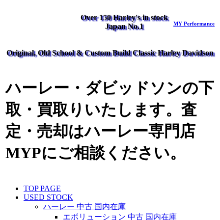
Over 150 Harley's in stock
MY Performance
Japan No.1
Original, Old School & Custom Build Classic Harley Davidson
ハーレー・ダビッドソンの下
取・買取りいたします。査
定・売却はハーレー専門店
MYPにご相談ください。
TOP PAGE
USED STOCK
ハーレー 中古 国内在庫
エボリューション 中古 国内在庫