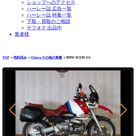
ショップへのアクセス
ハーレー誌 広告一覧
ハーレー誌 特集一覧
下取・買取のご相談
ヤフオク 出品中
業者様
TOP
＞
売約済み
＞
Others/その他の車種
＞BMW R1100 GS