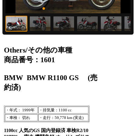
Others/その他の車種
商品番号：1601
BMW
BMW R1100 GS
(売
約済)
・年式： 1999年
・排気量：1100 cc
・車検： 切れ
・走行：59,778 km (実走)
1100cc 人気のGS 国内登録済 車検R2/10