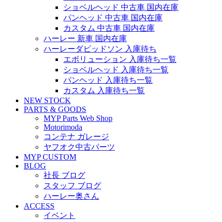
ショベルヘッド 中古車 国内在庫
パンヘッド 中古車 国内在庫
カスタム 中古車 国内在庫
ハーレー 新車 国内在庫
ハーレーダビッドソン 入庫待ち
エボリューション 入庫待ち一覧
ショベルヘッド 入庫待ち一覧
パンヘッド 入庫待ち一覧
カスタム 入庫待ち一覧
NEW STOCK
PARTS & GOODS
MYP Parts Web Shop
Motorimoda
コンテナ ガレージ
ヤフオク中古パーツ
MYP CUSTOM
BLOG
社長 ブログ
スタッフ ブログ
ハーレー奥さん
ACCESS
イベント