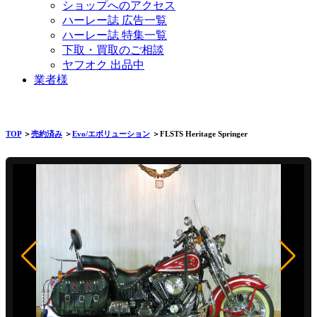
ショップへのアクセス
ハーレー誌 広告一覧
ハーレー誌 特集一覧
下取・買取のご相談
ヤフオク 出品中
業者様
TOP
＞
売約済み
＞
Evo/エボリューション
＞FLSTS Heritage Springer