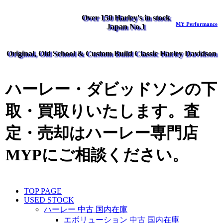
Over 150 Harley's in stock
MY Performance
Japan No.1
Original, Old School & Custom Build Classic Harley Davidson
ハーレー・ダビッドソンの下
取・買取りいたします。査
定・売却はハーレー専門店
MYPにご相談ください。
TOP PAGE
USED STOCK
ハーレー 中古 国内在庫
エボリューション 中古 国内在庫