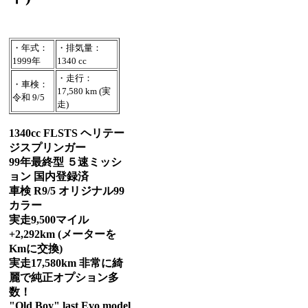
・年式：
・排気量：
1999年
1340 cc
・走行：
・車検：
17,580 km (実
令和 9/5
走)
1340cc FLSTS ヘリテー
ジスプリンガー
99年最終型 ５速ミッシ
ョン 国内登録済
車検 R9/5 オリジナル99
カラー
実走9,500マイル
+2,292km (メーターを
Kmに交換)
実走17,580km 非常に綺
麗で純正オプション多
数！
"Old Boy" last Evo model