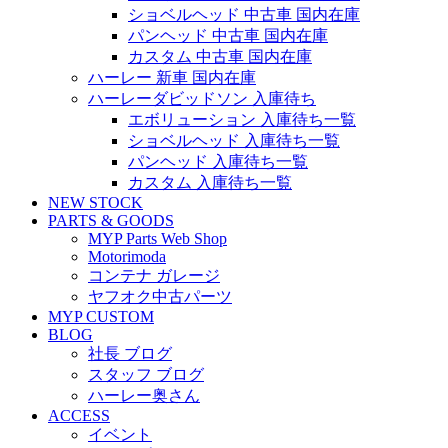
ショベルヘッド 中古車 国内在庫
パンヘッド 中古車 国内在庫
カスタム 中古車 国内在庫
ハーレー 新車 国内在庫
ハーレーダビッドソン 入庫待ち
エボリューション 入庫待ち一覧
ショベルヘッド 入庫待ち一覧
パンヘッド 入庫待ち一覧
カスタム 入庫待ち一覧
NEW STOCK
PARTS & GOODS
MYP Parts Web Shop
Motorimoda
コンテナ ガレージ
ヤフオク中古パーツ
MYP CUSTOM
BLOG
社長 ブログ
スタッフ ブログ
ハーレー奥さん
ACCESS
イベント