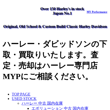
Over 150 Harley's in stock
MY Performance
Japan No.1
Original, Old School & Custom Build Classic Harley Davidson
ハーレー・ダビッドソンの下
取・買取りいたします。査
定・売却はハーレー専門店
MYPにご相談ください。
TOP PAGE
USED STOCK
ハーレー 中古 国内在庫
エボリューション 中古 国内在庫