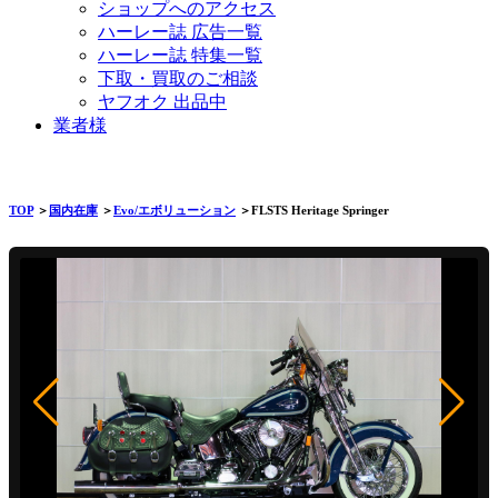
ショップへのアクセス
ハーレー誌 広告一覧
ハーレー誌 特集一覧
下取・買取のご相談
ヤフオク 出品中
業者様
TOP
＞
国内在庫
＞
Evo/エボリューション
＞FLSTS Heritage Springer