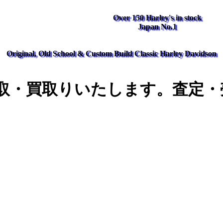
Over 150 Harley's in stock
Japan No.1
Original, Old School & Custom Build Classic Harley Davidson
取・買取りいたします。査定・