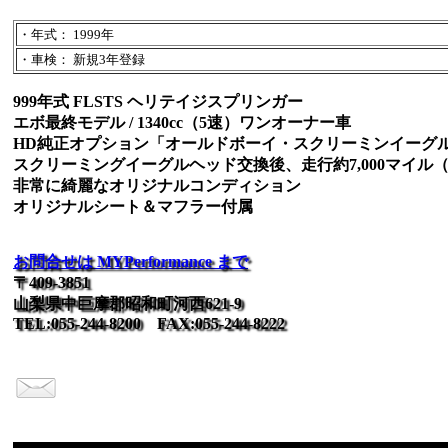
・年式： 1999年
・車検： 新規3年登録
999年式 FLSTS ヘリテイジスプリンガー
エボ最終モデル / 1340cc（5速）ワンオーナー車
HD純正オプション「オールドボーイ・スクリーミンイーグ
スクリーミングイーグルヘッド交換後、走行約7,000マイル（総
非常に綺麗なオリジナルコンディション
オリジナルシート＆マフラー付属
お問合せは MYPerformance まで
〒409-3851
山梨県中巨摩郡昭和町河西621-9
TEL:055-244-8200 FAX:055-244-8222