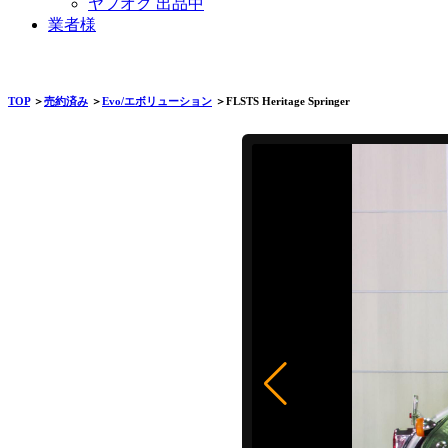
ヤフオク 出品中
業者様
TOP
＞
売約済み
＞
Evo/エボリューション
＞FLSTS Heritage Springer