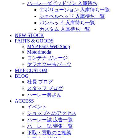
ハーレーダビッドソン 入庫待ち
エボリューション 入庫待ち一覧
ショベルヘッド 入庫待ち一覧
パンヘッド 入庫待ち一覧
カスタム 入庫待ち一覧
NEW STOCK
PARTS & GOODS
MYP Parts Web Shop
Motorimoda
コンテナ ガレージ
ヤフオク中古パーツ
MYP CUSTOM
BLOG
社長 ブログ
スタッフ ブログ
ハーレー奥さん
ACCESS
イベント
ショップへのアクセス
ハーレー誌 広告一覧
ハーレー誌 特集一覧
下取・買取のご相談