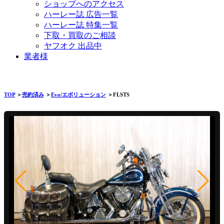
ショップへのアクセス
ハーレー誌 広告一覧
ハーレー誌 特集一覧
下取・買取のご相談
ヤフオク 出品中
業者様
TOP
＞
売約済み
＞
Evo/エボリューション
＞FLSTS