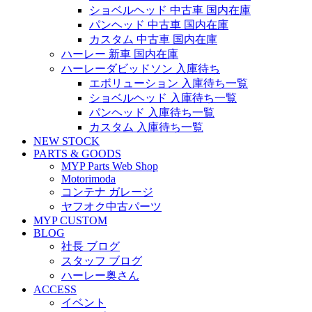
ショベルヘッド 中古車 国内在庫
パンヘッド 中古車 国内在庫
カスタム 中古車 国内在庫
ハーレー 新車 国内在庫
ハーレーダビッドソン 入庫待ち
エボリューション 入庫待ち一覧
ショベルヘッド 入庫待ち一覧
パンヘッド 入庫待ち一覧
カスタム 入庫待ち一覧
NEW STOCK
PARTS & GOODS
MYP Parts Web Shop
Motorimoda
コンテナ ガレージ
ヤフオク中古パーツ
MYP CUSTOM
BLOG
社長 ブログ
スタッフ ブログ
ハーレー奥さん
ACCESS
イベント