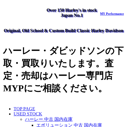
Over 150 Harley's in stock
MY Performance
Japan No.1
Original, Old School & Custom Build Classic Harley Davidson
ハーレー・ダビッドソンの下
取・買取りいたします。査
定・売却はハーレー専門店
MYPにご相談ください。
TOP PAGE
USED STOCK
ハーレー 中古 国内在庫
エボリューション 中古 国内在庫