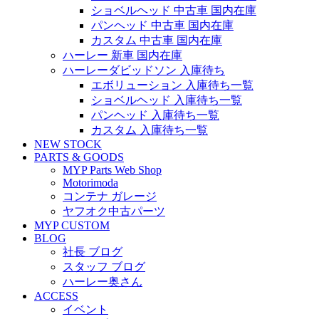
ショベルヘッド 中古車 国内在庫
パンヘッド 中古車 国内在庫
カスタム 中古車 国内在庫
ハーレー 新車 国内在庫
ハーレーダビッドソン 入庫待ち
エボリューション 入庫待ち一覧
ショベルヘッド 入庫待ち一覧
パンヘッド 入庫待ち一覧
カスタム 入庫待ち一覧
NEW STOCK
PARTS & GOODS
MYP Parts Web Shop
Motorimoda
コンテナ ガレージ
ヤフオク中古パーツ
MYP CUSTOM
BLOG
社長 ブログ
スタッフ ブログ
ハーレー奥さん
ACCESS
イベント