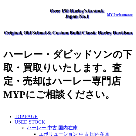
Over 150 Harley's in stock
MY Performance
Japan No.1
Original, Old School & Custom Build Classic Harley Davidson
ハーレー・ダビッドソンの下
取・買取りいたします。査
定・売却はハーレー専門店
MYPにご相談ください。
TOP PAGE
USED STOCK
ハーレー 中古 国内在庫
エボリューション 中古 国内在庫