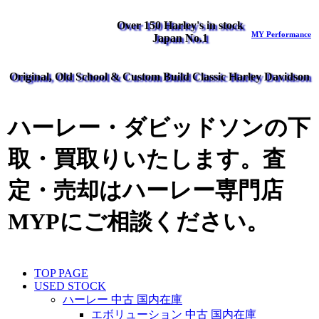
Over 150 Harley's in stock
MY Performance
Japan No.1
Original, Old School & Custom Build Classic Harley Davidson
ハーレー・ダビッドソンの下
取・買取りいたします。査
定・売却はハーレー専門店
MYPにご相談ください。
TOP PAGE
USED STOCK
ハーレー 中古 国内在庫
エボリューション 中古 国内在庫