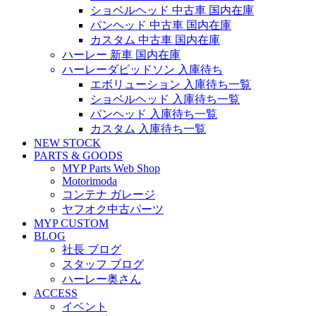
ショベルヘッド 中古車 国内在庫
パンヘッド 中古車 国内在庫
カスタム 中古車 国内在庫
ハーレー 新車 国内在庫
ハーレーダビッドソン 入庫待ち
エボリューション 入庫待ち一覧
ショベルヘッド 入庫待ち一覧
パンヘッド 入庫待ち一覧
カスタム 入庫待ち一覧
NEW STOCK
PARTS & GOODS
MYP Parts Web Shop
Motorimoda
コンテナ ガレージ
ヤフオク中古パーツ
MYP CUSTOM
BLOG
社長 ブログ
スタッフ ブログ
ハーレー奥さん
ACCESS
イベント