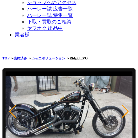
ショップへのアクセス
ハーレー誌 広告一覧
ハーレー誌 特集一覧
下取・買取のご相談
ヤフオク 出品中
業者様
TOP
＞
売約済み
＞
Evo/エボリューション
＞Ridgid EVO