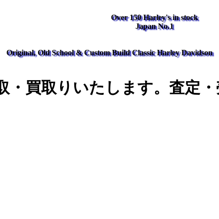
Over 150 Harley's in stock
Japan No.1
Original, Old School & Custom Build Classic Harley Davidson
取・買取りいたします。査定・