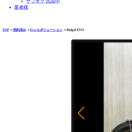
ヤフオク 出品中
業者様
TOP
＞
売約済み
＞
Evo/エボリューション
＞Ridgid EVO