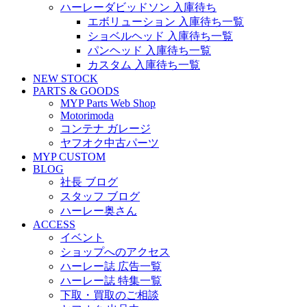
ハーレーダビッドソン 入庫待ち
エボリューション 入庫待ち一覧
ショベルヘッド 入庫待ち一覧
パンヘッド 入庫待ち一覧
カスタム 入庫待ち一覧
NEW STOCK
PARTS & GOODS
MYP Parts Web Shop
Motorimoda
コンテナ ガレージ
ヤフオク中古パーツ
MYP CUSTOM
BLOG
社長 ブログ
スタッフ ブログ
ハーレー奥さん
ACCESS
イベント
ショップへのアクセス
ハーレー誌 広告一覧
ハーレー誌 特集一覧
下取・買取のご相談