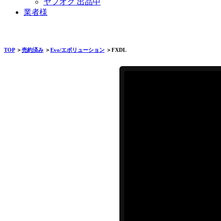
ヤフオク 出品中
業者様
TOP
＞
売約済み
＞
Evo/エボリューション
＞FXDL