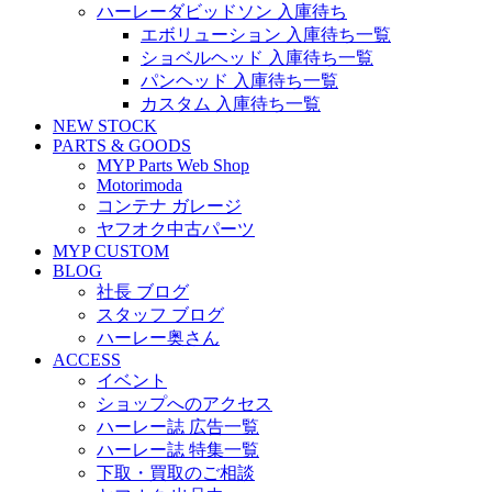
ハーレーダビッドソン 入庫待ち
エボリューション 入庫待ち一覧
ショベルヘッド 入庫待ち一覧
パンヘッド 入庫待ち一覧
カスタム 入庫待ち一覧
NEW STOCK
PARTS & GOODS
MYP Parts Web Shop
Motorimoda
コンテナ ガレージ
ヤフオク中古パーツ
MYP CUSTOM
BLOG
社長 ブログ
スタッフ ブログ
ハーレー奥さん
ACCESS
イベント
ショップへのアクセス
ハーレー誌 広告一覧
ハーレー誌 特集一覧
下取・買取のご相談