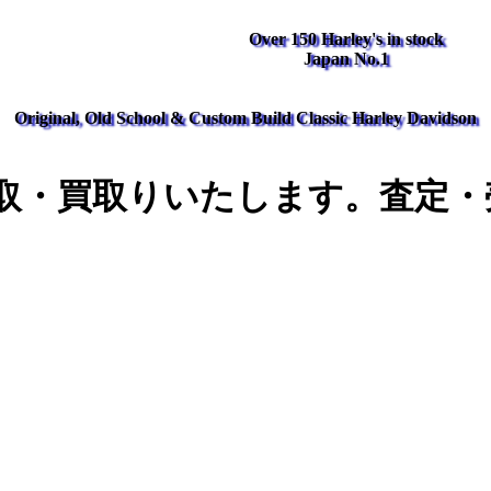
Over 150 Harley's in stock
Japan No.1
Original, Old School & Custom Build Classic Harley Davidson
取・買取りいたします。査定・