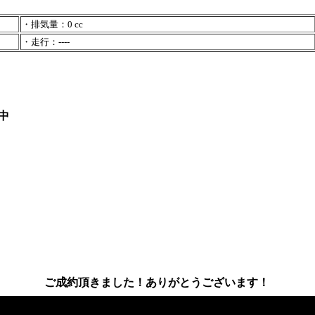
・排気量：0 cc
・走行：----
中
ご成約頂きました！ありがとうございます！