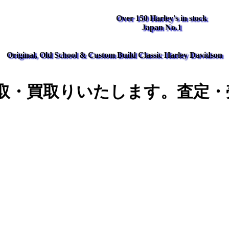
Over 150 Harley's in stock
Japan No.1
Original, Old School & Custom Build Classic Harley Davidson
取・買取りいたします。査定・