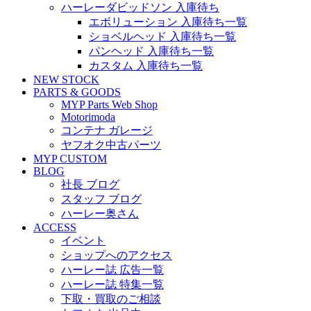
ハーレーダビッドソン 入庫待ち
エボリューション 入庫待ち一覧
ショベルヘッド 入庫待ち一覧
パンヘッド 入庫待ち一覧
カスタム 入庫待ち一覧
NEW STOCK
PARTS & GOODS
MYP Parts Web Shop
Motorimoda
コンテナ ガレージ
ヤフオク中古パーツ
MYP CUSTOM
BLOG
社長 ブログ
スタッフ ブログ
ハーレー奥さん
ACCESS
イベント
ショップへのアクセス
ハーレー誌 広告一覧
ハーレー誌 特集一覧
下取・買取のご相談