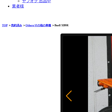
ヤフオク 出品中
業者様
TOP
＞
売約済み
＞
Others/その他の車種
＞Buell XB9R