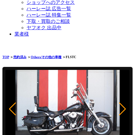
ショップへのアクセス
ハーレー誌 広告一覧
ハーレー誌 特集一覧
下取・買取のご相談
ヤフオク 出品中
業者様
TOP
＞
売約済み
＞
Others/その他の車種
＞FLSTC