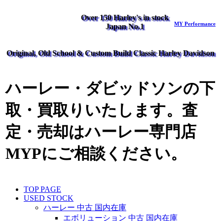
Over 150 Harley's in stock
MY Performance
Japan No.1
Original, Old School & Custom Build Classic Harley Davidson
ハーレー・ダビッドソンの下
取・買取りいたします。査
定・売却はハーレー専門店
MYPにご相談ください。
TOP PAGE
USED STOCK
ハーレー 中古 国内在庫
エボリューション 中古 国内在庫