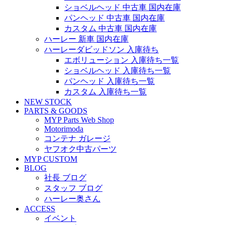
ショベルヘッド 中古車 国内在庫
パンヘッド 中古車 国内在庫
カスタム 中古車 国内在庫
ハーレー 新車 国内在庫
ハーレーダビッドソン 入庫待ち
エボリューション 入庫待ち一覧
ショベルヘッド 入庫待ち一覧
パンヘッド 入庫待ち一覧
カスタム 入庫待ち一覧
NEW STOCK
PARTS & GOODS
MYP Parts Web Shop
Motorimoda
コンテナ ガレージ
ヤフオク中古パーツ
MYP CUSTOM
BLOG
社長 ブログ
スタッフ ブログ
ハーレー奥さん
ACCESS
イベント