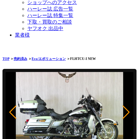
ショップへのアクセス
ハーレー誌 広告一覧
ハーレー誌 特集一覧
下取・買取のご相談
ヤフオク 出品中
業者様
TOP
＞
売約済み
＞
Evo/エボリューション
＞FLHTCU-I NEW