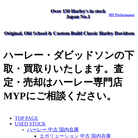
Over 150 Harley's in stock
MY Performance
Japan No.1
Original, Old School & Custom Build Classic Harley Davidson
ハーレー・ダビッドソンの下
取・買取りいたします。査
定・売却はハーレー専門店
MYPにご相談ください。
TOP PAGE
USED STOCK
ハーレー 中古 国内在庫
エボリューション 中古 国内在庫