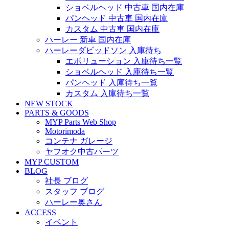
ショベルヘッド 中古車 国内在庫
パンヘッド 中古車 国内在庫
カスタム 中古車 国内在庫
ハーレー 新車 国内在庫
ハーレーダビッドソン 入庫待ち
エボリューション 入庫待ち一覧
ショベルヘッド 入庫待ち一覧
パンヘッド 入庫待ち一覧
カスタム 入庫待ち一覧
NEW STOCK
PARTS & GOODS
MYP Parts Web Shop
Motorimoda
コンテナ ガレージ
ヤフオク中古パーツ
MYP CUSTOM
BLOG
社長 ブログ
スタッフ ブログ
ハーレー奥さん
ACCESS
イベント