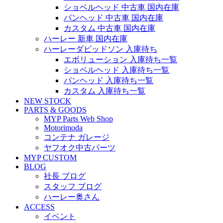
ショベルヘッド 中古車 国内在庫
パンヘッド 中古車 国内在庫
カスタム 中古車 国内在庫
ハーレー 新車 国内在庫
ハーレーダビッドソン 入庫待ち
エボリューション 入庫待ち一覧
ショベルヘッド 入庫待ち一覧
パンヘッド 入庫待ち一覧
カスタム 入庫待ち一覧
NEW STOCK
PARTS & GOODS
MYP Parts Web Shop
Motorimoda
コンテナ ガレージ
ヤフオク中古パーツ
MYP CUSTOM
BLOG
社長 ブログ
スタッフ ブログ
ハーレー奥さん
ACCESS
イベント