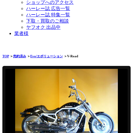
ショップへのアクセス
ハーレー誌 広告一覧
ハーレー誌 特集一覧
下取・買取のご相談
ヤフオク 出品中
業者様
TOP
＞
売約済み
＞
Evo/エボリューション
＞V-Road