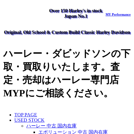
Over 150 Harley's in stock
MY Performance
Japan No.1
Original, Old School & Custom Build Classic Harley Davidson
ハーレー・ダビッドソンの下
取・買取りいたします。査
定・売却はハーレー専門店
MYPにご相談ください。
TOP PAGE
USED STOCK
ハーレー 中古 国内在庫
エボリューション 中古 国内在庫