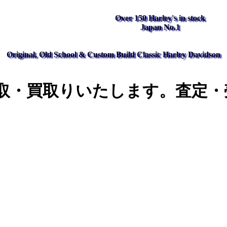
Over 150 Harley's in stock
Japan No.1
Original, Old School & Custom Build Classic Harley Davidson
取・買取りいたします。査定・