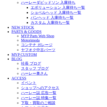
ハーレーダビッドソン 入庫待ち
エボリューション 入庫待ち一覧
ショベルヘッド 入庫待ち一覧
パンヘッド 入庫待ち一覧
カスタム 入庫待ち一覧
NEW STOCK
PARTS & GOODS
MYP Parts Web Shop
Motorimoda
コンテナ ガレージ
ヤフオク中古パーツ
MYP CUSTOM
BLOG
社長 ブログ
スタッフ ブログ
ハーレー奥さん
ACCESS
イベント
ショップへのアクセス
ハーレー誌 広告一覧
ハーレー誌 特集一覧
下取・買取のご相談