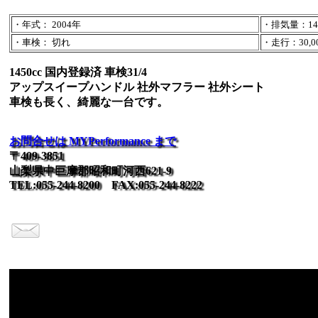
・年式： 2004年
・排気量：145
・車検： 切れ
・走行：30,00
1450cc 国内登録済 車検31/4
アップスイープハンドル 社外マフラー 社外シート
車検も長く、綺麗な一台です。
お問合せは MYPerformance まで
〒409-3851
山梨県中巨摩郡昭和町河西621-9
TEL:055-244-8200 FAX:055-244-8222