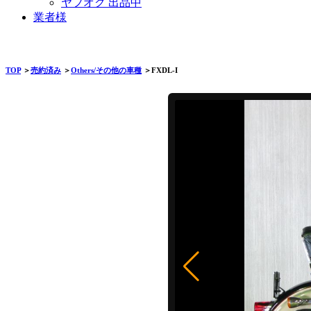
ヤフオク 出品中
業者様
TOP
＞
売約済み
＞
Others/その他の車種
＞FXDL-I