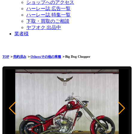
ショップへのアクセス
ハーレー誌 広告一覧
ハーレー誌 特集一覧
下取・買取のご相談
ヤフオク 出品中
業者様
TOP
＞
売約済み
＞
Others/その他の車種
＞Big Dog Chopper