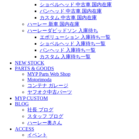
ショベルヘッド 中古車 国内在庫
パンヘッド 中古車 国内在庫
カスタム 中古車 国内在庫
ハーレー 新車 国内在庫
ハーレーダビッドソン 入庫待ち
エボリューション 入庫待ち一覧
ショベルヘッド 入庫待ち一覧
パンヘッド 入庫待ち一覧
カスタム 入庫待ち一覧
NEW STOCK
PARTS & GOODS
MYP Parts Web Shop
Motorimoda
コンテナ ガレージ
ヤフオク中古パーツ
MYP CUSTOM
BLOG
社長 ブログ
スタッフ ブログ
ハーレー奥さん
ACCESS
イベント