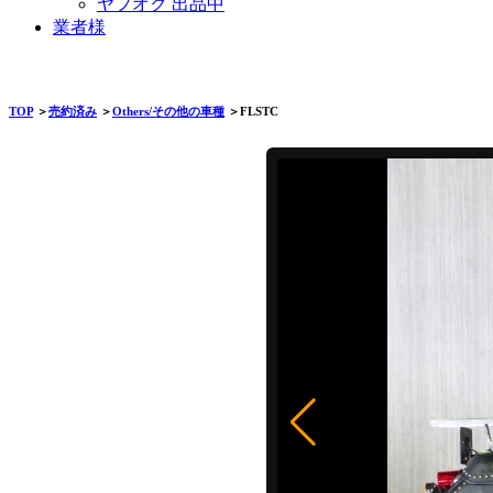
ヤフオク 出品中
業者様
TOP
＞
売約済み
＞
Others/その他の車種
＞FLSTC