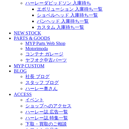
ハーレーダビッドソン 入庫待ち
エボリューション 入庫待ち一覧
ショベルヘッド 入庫待ち一覧
パンヘッド 入庫待ち一覧
カスタム 入庫待ち一覧
NEW STOCK
PARTS & GOODS
MYP Parts Web Shop
Motorimoda
コンテナ ガレージ
ヤフオク中古パーツ
MYP CUSTOM
BLOG
社長 ブログ
スタッフ ブログ
ハーレー奥さん
ACCESS
イベント
ショップへのアクセス
ハーレー誌 広告一覧
ハーレー誌 特集一覧
下取・買取のご相談