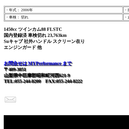
・年式： 2006年
・排
・車検： 切れ
・走
1450cc ツインカム88 FLSTC
国内登録済 車検切れ 23,763km
Suキャブ 社外ハンドル スクリーン在り
エンジンガード 他
お問合せは MYPerformance まで
〒409-3851
山梨県中巨摩郡昭和町河西621-9
TEL:055-244-8200 FAX:055-244-8222