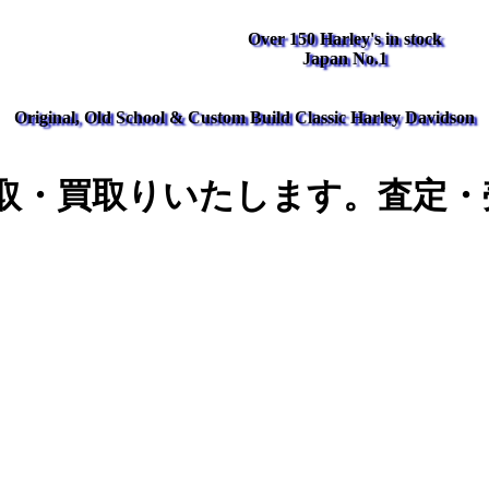
Over 150 Harley's in stock
Japan No.1
Original, Old School & Custom Build Classic Harley Davidson
取・買取りいたします。査定・