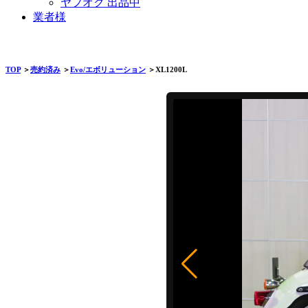
ヤフオク 出品中
業者様
TOP
＞
売約済み
＞
Evo/エボリューション
＞XL1200L