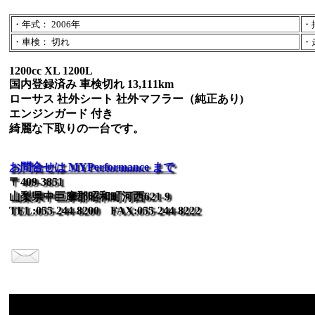
・年式： 2006年
・排
・車検： 切れ
・走
1200cc XL 1200L
国内登録済み 車検切れ 13,111km
ローサス 社外シート 社外マフラー（純正あり)
エンジンガード 付き
綺麗な下取りの一台です。
お問合せは MYPerformance まで
〒409-3851
山梨県中巨摩郡昭和町河西621-9
TEL:055-244-8200 FAX:055-244-8222