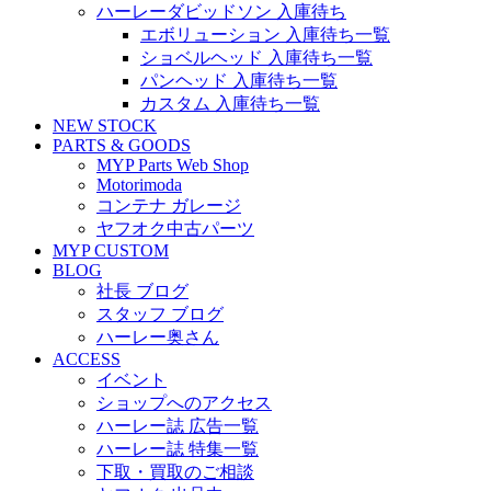
ハーレーダビッドソン 入庫待ち
エボリューション 入庫待ち一覧
ショベルヘッド 入庫待ち一覧
パンヘッド 入庫待ち一覧
カスタム 入庫待ち一覧
NEW STOCK
PARTS & GOODS
MYP Parts Web Shop
Motorimoda
コンテナ ガレージ
ヤフオク中古パーツ
MYP CUSTOM
BLOG
社長 ブログ
スタッフ ブログ
ハーレー奥さん
ACCESS
イベント
ショップへのアクセス
ハーレー誌 広告一覧
ハーレー誌 特集一覧
下取・買取のご相談