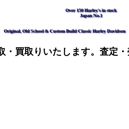
Over 150 Harley's in stock
Japan No.1
Original, Old School & Custom Build Classic Harley Davidson
取・買取りいたします。査定・