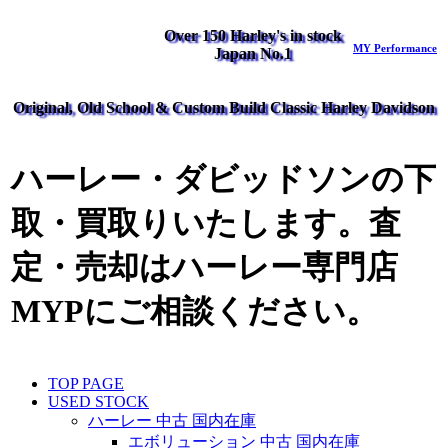
Over 150 Harley's in stock
MY Performance
Japan No.1
Original, Old School & Custom Build Classic Harley Davidson
ハーレー・ダビッドソンの下
取・買取りいたします。査
定・売却はハーレー専門店
MYPにご相談ください。
TOP PAGE
USED STOCK
ハーレー 中古 国内在庫
エボリューション 中古 国内在庫