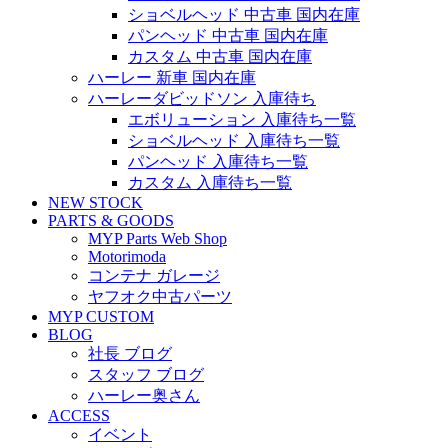
ショベルヘッド 中古車 国内在庫
パンヘッド 中古車 国内在庫
カスタム 中古車 国内在庫
ハーレー 新車 国内在庫
ハーレーダビッドソン 入庫待ち
エボリューション 入庫待ち一覧
ショベルヘッド 入庫待ち一覧
パンヘッド 入庫待ち一覧
カスタム 入庫待ち一覧
NEW STOCK
PARTS & GOODS
MYP Parts Web Shop
Motorimoda
コンテナ ガレージ
ヤフオク中古パーツ
MYP CUSTOM
BLOG
社長 ブログ
スタッフ ブログ
ハーレー奥さん
ACCESS
イベント