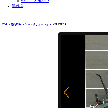
ヤフオク 出品中
業者様
TOP
＞
売約済み
＞
Evo/エボリューション
＞FLSTFBS