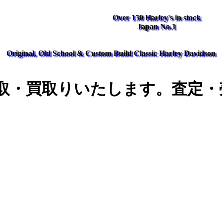
Over 150 Harley's in stock
Japan No.1
Original, Old School & Custom Build Classic Harley Davidson
取・買取りいたします。査定・