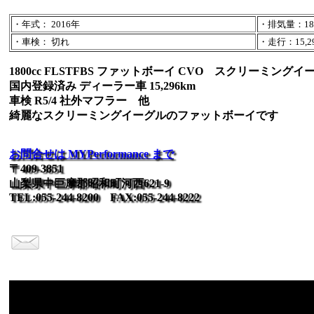
・年式： 2016年
・排気量：180
・車検： 切れ
・走行：15,29
1800cc FLSTFBS ファットボーイ CVO スクリーミングイ
国内登録済み ディーラー車 15,296km
車検 R5/4 社外マフラー 他
綺麗なスクリーミングイーグルのファットボーイです
お問合せは MYPerformance まで
〒409-3851
山梨県中巨摩郡昭和町河西621-9
TEL:055-244-8200 FAX:055-244-8222