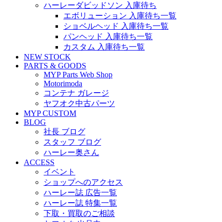
ハーレーダビッドソン 入庫待ち
エボリューション 入庫待ち一覧
ショベルヘッド 入庫待ち一覧
パンヘッド 入庫待ち一覧
カスタム 入庫待ち一覧
NEW STOCK
PARTS & GOODS
MYP Parts Web Shop
Motorimoda
コンテナ ガレージ
ヤフオク中古パーツ
MYP CUSTOM
BLOG
社長 ブログ
スタッフ ブログ
ハーレー奥さん
ACCESS
イベント
ショップへのアクセス
ハーレー誌 広告一覧
ハーレー誌 特集一覧
下取・買取のご相談