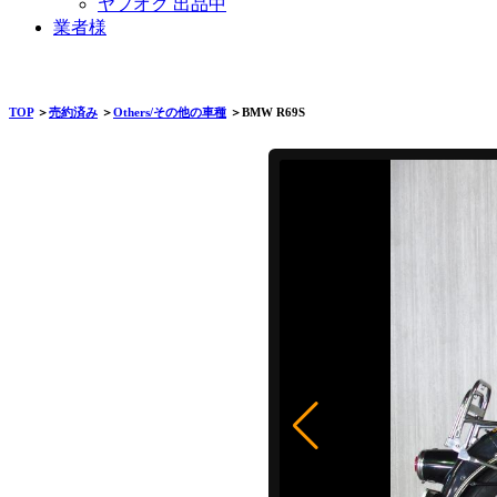
ヤフオク 出品中
業者様
TOP
＞
売約済み
＞
Others/その他の車種
＞BMW R69S