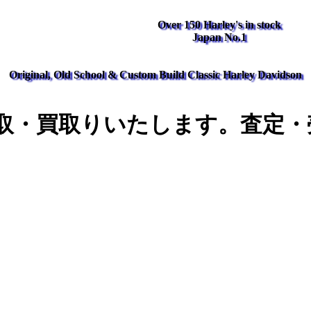
Over 150 Harley's in stock
Japan No.1
Original, Old School & Custom Build Classic Harley Davidson
取・買取りいたします。査定・