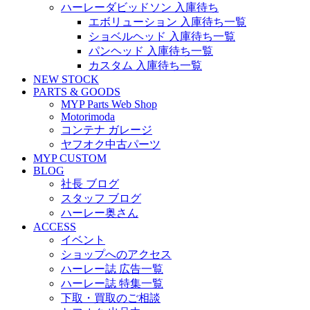
ハーレーダビッドソン 入庫待ち
エボリューション 入庫待ち一覧
ショベルヘッド 入庫待ち一覧
パンヘッド 入庫待ち一覧
カスタム 入庫待ち一覧
NEW STOCK
PARTS & GOODS
MYP Parts Web Shop
Motorimoda
コンテナ ガレージ
ヤフオク中古パーツ
MYP CUSTOM
BLOG
社長 ブログ
スタッフ ブログ
ハーレー奥さん
ACCESS
イベント
ショップへのアクセス
ハーレー誌 広告一覧
ハーレー誌 特集一覧
下取・買取のご相談