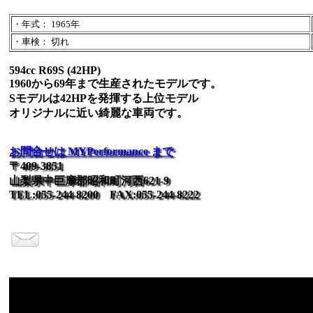
・年式： 1965年
・車検： 切れ
594cc R69S (42HP)
1960から69年まで生産されたモデルです。
Sモデルは42HPを発揮する上位モデル
オリジナルに近い綺麗な車両です。
お問合せは MYPerformance まで
〒409-3851
山梨県中巨摩郡昭和町河西621-9
TEL:055-244-8200 FAX:055-244-8222