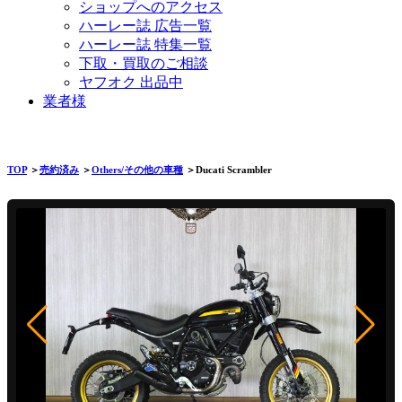
ショップへのアクセス
ハーレー誌 広告一覧
ハーレー誌 特集一覧
下取・買取のご相談
ヤフオク 出品中
業者様
TOP
＞
売約済み
＞
Others/その他の車種
＞Ducati Scrambler