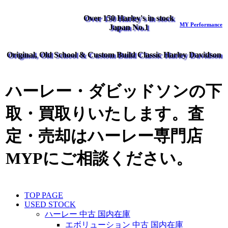
Over 150 Harley's in stock
MY Performance
Japan No.1
Original, Old School & Custom Build Classic Harley Davidson
ハーレー・ダビッドソンの下
取・買取りいたします。査
定・売却はハーレー専門店
MYPにご相談ください。
TOP PAGE
USED STOCK
ハーレー 中古 国内在庫
エボリューション 中古 国内在庫