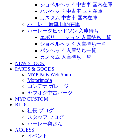
ショベルヘッド 中古車 国内在庫
パンヘッド 中古車 国内在庫
カスタム 中古車 国内在庫
ハーレー 新車 国内在庫
ハーレーダビッドソン 入庫待ち
エボリューション 入庫待ち一覧
ショベルヘッド 入庫待ち一覧
パンヘッド 入庫待ち一覧
カスタム 入庫待ち一覧
NEW STOCK
PARTS & GOODS
MYP Parts Web Shop
Motorimoda
コンテナ ガレージ
ヤフオク中古パーツ
MYP CUSTOM
BLOG
社長 ブログ
スタッフ ブログ
ハーレー奥さん
ACCESS
イベント