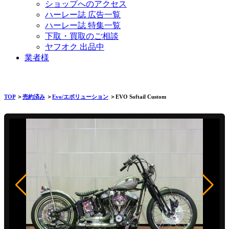
ショップへのアクセス
ハーレー誌 広告一覧
ハーレー誌 特集一覧
下取・買取のご相談
ヤフオク 出品中
業者様
TOP
＞
売約済み
＞
Evo/エボリューション
＞EVO Softail Custom