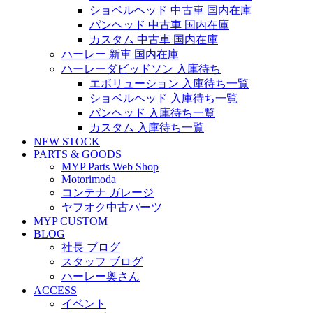
ショベルヘッド 中古車 国内在庫
パンヘッド 中古車 国内在庫
カスタム 中古車 国内在庫
ハーレー 新車 国内在庫
ハーレーダビッドソン 入庫待ち
エボリューション 入庫待ち一覧
ショベルヘッド 入庫待ち一覧
パンヘッド 入庫待ち一覧
カスタム 入庫待ち一覧
NEW STOCK
PARTS & GOODS
MYP Parts Web Shop
Motorimoda
コンテナ ガレージ
ヤフオク中古パーツ
MYP CUSTOM
BLOG
社長 ブログ
スタッフ ブログ
ハーレー奥さん
ACCESS
イベント