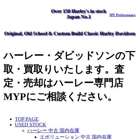
Over 150 Harley's in stock
MY Performance
Japan No.1
Original, Old School & Custom Build Classic Harley Davidson
ハーレー・ダビッドソンの下
取・買取りいたします。査
定・売却はハーレー専門店
MYPにご相談ください。
TOP PAGE
USED STOCK
ハーレー 中古 国内在庫
エボリューション 中古 国内在庫