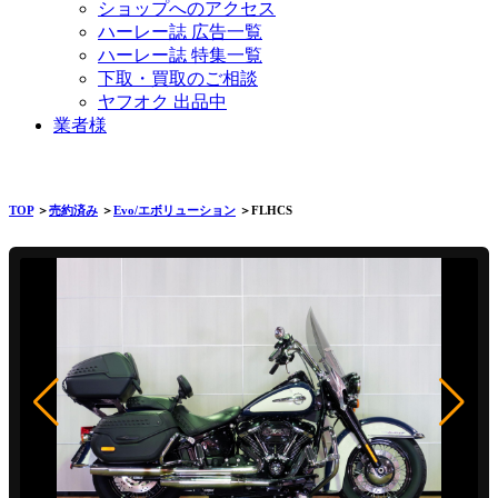
ショップへのアクセス
ハーレー誌 広告一覧
ハーレー誌 特集一覧
下取・買取のご相談
ヤフオク 出品中
業者様
TOP
＞
売約済み
＞
Evo/エボリューション
＞FLHCS