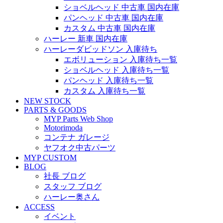
ショベルヘッド 中古車 国内在庫
パンヘッド 中古車 国内在庫
カスタム 中古車 国内在庫
ハーレー 新車 国内在庫
ハーレーダビッドソン 入庫待ち
エボリューション 入庫待ち一覧
ショベルヘッド 入庫待ち一覧
パンヘッド 入庫待ち一覧
カスタム 入庫待ち一覧
NEW STOCK
PARTS & GOODS
MYP Parts Web Shop
Motorimoda
コンテナ ガレージ
ヤフオク中古パーツ
MYP CUSTOM
BLOG
社長 ブログ
スタッフ ブログ
ハーレー奥さん
ACCESS
イベント