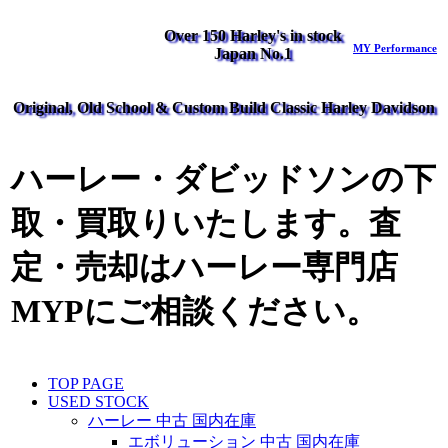
Over 150 Harley's in stock
MY Performance
Japan No.1
Original, Old School & Custom Build Classic Harley Davidson
ハーレー・ダビッドソンの下
取・買取りいたします。査
定・売却はハーレー専門店
MYPにご相談ください。
TOP PAGE
USED STOCK
ハーレー 中古 国内在庫
エボリューション 中古 国内在庫