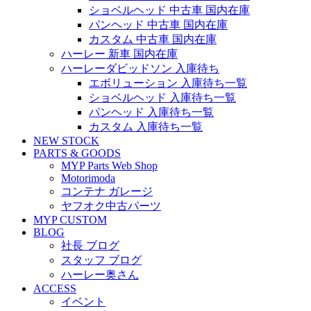
ショベルヘッド 中古車 国内在庫
パンヘッド 中古車 国内在庫
カスタム 中古車 国内在庫
ハーレー 新車 国内在庫
ハーレーダビッドソン 入庫待ち
エボリューション 入庫待ち一覧
ショベルヘッド 入庫待ち一覧
パンヘッド 入庫待ち一覧
カスタム 入庫待ち一覧
NEW STOCK
PARTS & GOODS
MYP Parts Web Shop
Motorimoda
コンテナ ガレージ
ヤフオク中古パーツ
MYP CUSTOM
BLOG
社長 ブログ
スタッフ ブログ
ハーレー奥さん
ACCESS
イベント