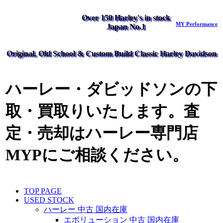
Over 150 Harley's in stock
MY Performance
Japan No.1
Original, Old School & Custom Build Classic Harley Davidson
ハーレー・ダビッドソンの下
取・買取りいたします。査
定・売却はハーレー専門店
MYPにご相談ください。
TOP PAGE
USED STOCK
ハーレー 中古 国内在庫
エボリューション 中古 国内在庫