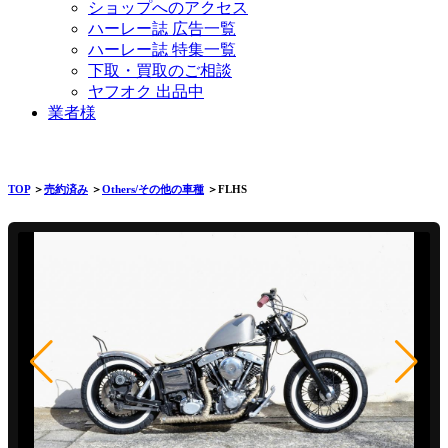
ショップへのアクセス
ハーレー誌 広告一覧
ハーレー誌 特集一覧
下取・買取のご相談
ヤフオク 出品中
業者様
TOP
＞
売約済み
＞
Others/その他の車種
＞FLHS