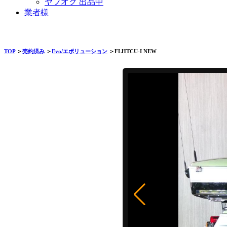
ヤフオク 出品中
業者様
TOP
＞
売約済み
＞
Evo/エボリューション
＞FLHTCU-I NEW