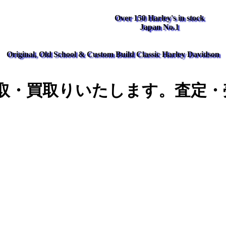
Over 150 Harley's in stock
Japan No.1
Original, Old School & Custom Build Classic Harley Davidson
取・買取りいたします。査定・