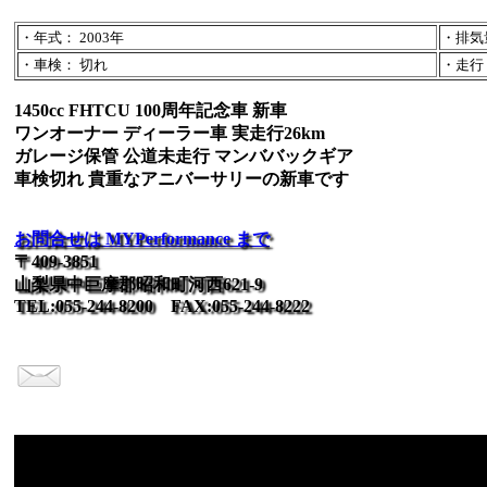
・年式： 2003年
・排気量
・車検： 切れ
・走行：
1450cc FHTCU 100周年記念車 新車
ワンオーナー ディーラー車 実走行26km
ガレージ保管 公道未走行 マンババックギア
車検切れ 貴重なアニバーサリーの新車です
お問合せは MYPerformance まで
〒409-3851
山梨県中巨摩郡昭和町河西621-9
TEL:055-244-8200 FAX:055-244-8222