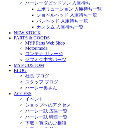
ハーレーダビッドソン 入庫待ち
エボリューション 入庫待ち一覧
ショベルヘッド 入庫待ち一覧
パンヘッド 入庫待ち一覧
カスタム 入庫待ち一覧
NEW STOCK
PARTS & GOODS
MYP Parts Web Shop
Motorimoda
コンテナ ガレージ
ヤフオク中古パーツ
MYP CUSTOM
BLOG
社長 ブログ
スタッフ ブログ
ハーレー奥さん
ACCESS
イベント
ショップへのアクセス
ハーレー誌 広告一覧
ハーレー誌 特集一覧
下取・買取のご相談