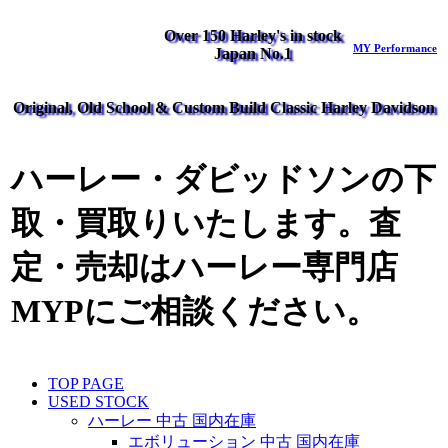
Over 150 Harley's in stock
MY Performance
Japan No.1
Original, Old School & Custom Build Classic Harley Davidson
ハーレー・ダビッドソンの下
取・買取りいたします。査
定・売却はハーレー専門店
MYPにご相談ください。
TOP PAGE
USED STOCK
ハーレー 中古 国内在庫
エボリューション 中古 国内在庫