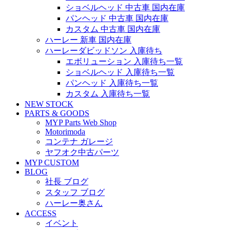
ショベルヘッド 中古車 国内在庫
パンヘッド 中古車 国内在庫
カスタム 中古車 国内在庫
ハーレー 新車 国内在庫
ハーレーダビッドソン 入庫待ち
エボリューション 入庫待ち一覧
ショベルヘッド 入庫待ち一覧
パンヘッド 入庫待ち一覧
カスタム 入庫待ち一覧
NEW STOCK
PARTS & GOODS
MYP Parts Web Shop
Motorimoda
コンテナ ガレージ
ヤフオク中古パーツ
MYP CUSTOM
BLOG
社長 ブログ
スタッフ ブログ
ハーレー奥さん
ACCESS
イベント