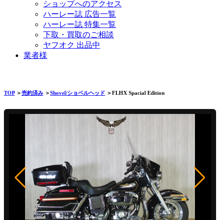
ショップへのアクセス
ハーレー誌 広告一覧
ハーレー誌 特集一覧
下取・買取のご相談
ヤフオク 出品中
業者様
TOP
＞
売約済み
＞
Shovel/ショベルヘッド
＞FLHX Spacial Edition