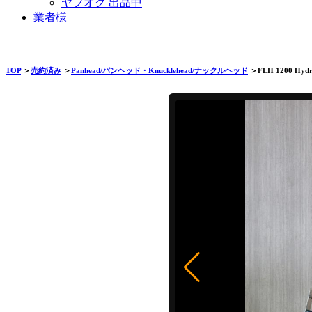
ヤフオク 出品中
業者様
TOP
＞
売約済み
＞
Panhead/パンヘッド・Knucklehead/ナックルヘッド
＞FLH 1200 Hydra