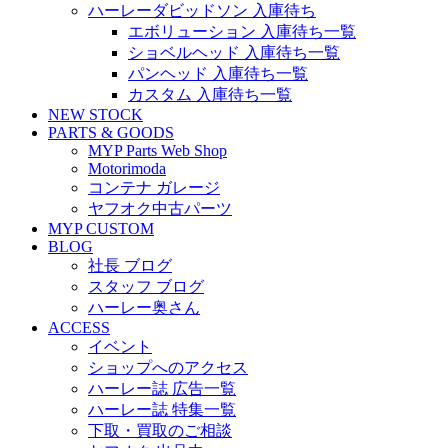
ハーレーダビッドソン 入庫待ち
エボリューション 入庫待ち一覧
ショベルヘッド 入庫待ち一覧
パンヘッド 入庫待ち一覧
カスタム 入庫待ち一覧
NEW STOCK
PARTS & GOODS
MYP Parts Web Shop
Motorimoda
コンテナ ガレージ
ヤフオク中古パーツ
MYP CUSTOM
BLOG
社長 ブログ
スタッフ ブログ
ハーレー奥さん
ACCESS
イベント
ショップへのアクセス
ハーレー誌 広告一覧
ハーレー誌 特集一覧
下取・買取のご相談