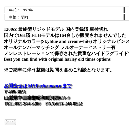
・年式： 1957年
・
・車検： 切れ
・
1200cc 最終型リジッドモデル 国内登録済 車検切れ
国内でO/H済 FLHモデルは164台しか販売されませんでした
オリジナルカラー(Skyblue and creamwhite) オリジナル
オールナンバーマッチング フルオーナーヒストリー有
ノンレストレーションで保存された貴重なハイドラグライド
Best you can find with original harley old times options
※ご納車に伴う整備は期間を含めご相談となります。
お問合せは MYPerformance まで
〒409-3851
山梨県中巨摩郡昭和町河西621-9
TEL:055-244-8200 FAX:055-244-8222