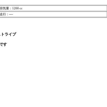
排気量：1200 cc
走行：----
ピンストライプ
です