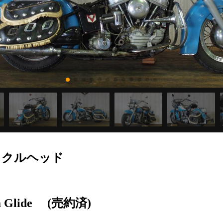
/ナックルヘッド
 Glide
(売約済)