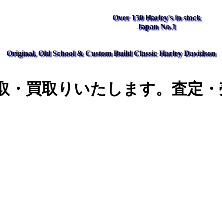
Over 150 Harley's in stock
Japan No.1
Original, Old School & Custom Build Classic Harley Davidson
取・買取りいたします。査定・