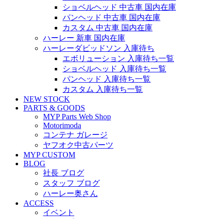
ショベルヘッド 中古車 国内在庫
パンヘッド 中古車 国内在庫
カスタム 中古車 国内在庫
ハーレー 新車 国内在庫
ハーレーダビッドソン 入庫待ち
エボリューション 入庫待ち一覧
ショベルヘッド 入庫待ち一覧
パンヘッド 入庫待ち一覧
カスタム 入庫待ち一覧
NEW STOCK
PARTS & GOODS
MYP Parts Web Shop
Motorimoda
コンテナ ガレージ
ヤフオク中古パーツ
MYP CUSTOM
BLOG
社長 ブログ
スタッフ ブログ
ハーレー奥さん
ACCESS
イベント