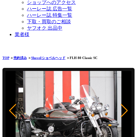
ショップへのアクセス
ハーレー誌 広告一覧
ハーレー誌 特集一覧
下取・買取のご相談
ヤフオク 出品中
業者様
TOP
＞
売約済み
＞
Shovel/ショベルヘッド
＞FLH 80 Classic SC