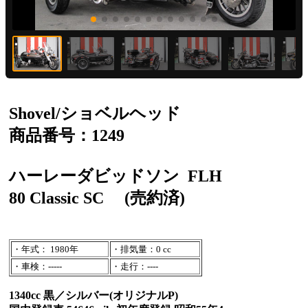
Shovel/ショベルヘッド
商品番号：1249
ハーレーダビッドソン
FLH
80 Classic SC
(売約済)
・年式： 1980年
・排気量：0 cc
・車検：-----
・走行：----
1340cc 黒／シルバー(オリジナルP)