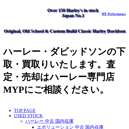
Over 150 Harley's in stock
MY Performance
Japan No.1
Original, Old School & Custom Build Classic Harley Davidson
ハーレー・ダビッドソンの下
取・買取りいたします。査
定・売却はハーレー専門店
MYPにご相談ください。
TOP PAGE
USED STOCK
ハーレー 中古 国内在庫
エボリューション 中古 国内在庫