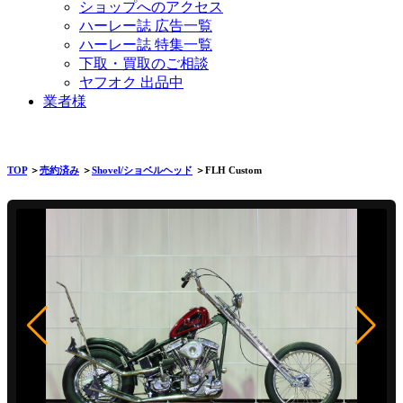
ショップへのアクセス
ハーレー誌 広告一覧
ハーレー誌 特集一覧
下取・買取のご相談
ヤフオク 出品中
業者様
TOP
＞
売約済み
＞
Shovel/ショベルヘッド
＞FLH Custom