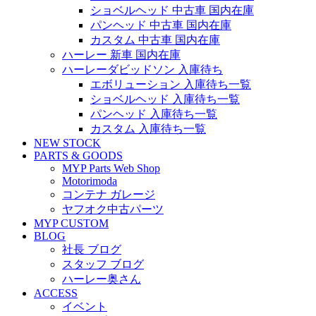
ショベルヘッド 中古車 国内在庫
パンヘッド 中古車 国内在庫
カスタム 中古車 国内在庫
ハーレー 新車 国内在庫
ハーレーダビッドソン 入庫待ち
エボリューション 入庫待ち一覧
ショベルヘッド 入庫待ち一覧
パンヘッド 入庫待ち一覧
カスタム 入庫待ち一覧
NEW STOCK
PARTS & GOODS
MYP Parts Web Shop
Motorimoda
コンテナ ガレージ
ヤフオク中古パーツ
MYP CUSTOM
BLOG
社長 ブログ
スタッフ ブログ
ハーレー奥さん
ACCESS
イベント