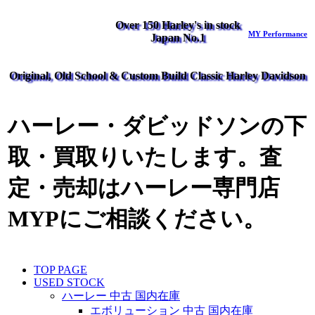
Over 150 Harley's in stock
MY Performance
Japan No.1
Original, Old School & Custom Build Classic Harley Davidson
ハーレー・ダビッドソンの下
取・買取りいたします。査
定・売却はハーレー専門店
MYPにご相談ください。
TOP PAGE
USED STOCK
ハーレー 中古 国内在庫
エボリューション 中古 国内在庫