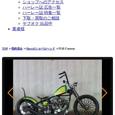
ショップへのアクセス
ハーレー誌 広告一覧
ハーレー誌 特集一覧
下取・買取のご相談
ヤフオク 出品中
業者様
TOP
＞
売約済み
＞
Shovel/ショベルヘッド
＞FLH Custom