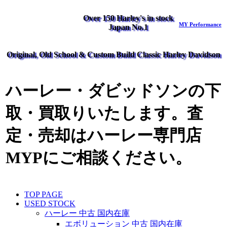
Over 150 Harley's in stock
MY Performance
Japan No.1
Original, Old School & Custom Build Classic Harley Davidson
ハーレー・ダビッドソンの下
取・買取りいたします。査
定・売却はハーレー専門店
MYPにご相談ください。
TOP PAGE
USED STOCK
ハーレー 中古 国内在庫
エボリューション 中古 国内在庫