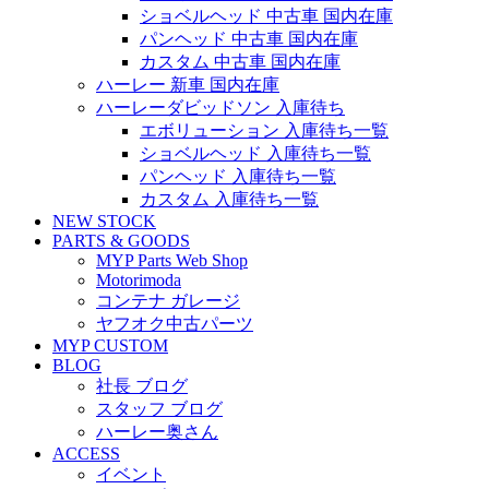
ショベルヘッド 中古車 国内在庫
パンヘッド 中古車 国内在庫
カスタム 中古車 国内在庫
ハーレー 新車 国内在庫
ハーレーダビッドソン 入庫待ち
エボリューション 入庫待ち一覧
ショベルヘッド 入庫待ち一覧
パンヘッド 入庫待ち一覧
カスタム 入庫待ち一覧
NEW STOCK
PARTS & GOODS
MYP Parts Web Shop
Motorimoda
コンテナ ガレージ
ヤフオク中古パーツ
MYP CUSTOM
BLOG
社長 ブログ
スタッフ ブログ
ハーレー奥さん
ACCESS
イベント