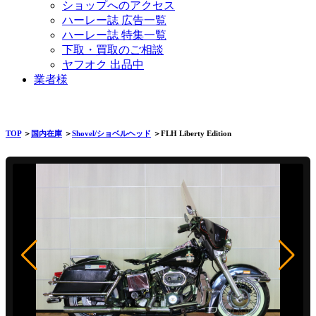
ショップへのアクセス
ハーレー誌 広告一覧
ハーレー誌 特集一覧
下取・買取のご相談
ヤフオク 出品中
業者様
TOP
＞
国内在庫
＞
Shovel/ショベルヘッド
＞FLH Liberty Edition