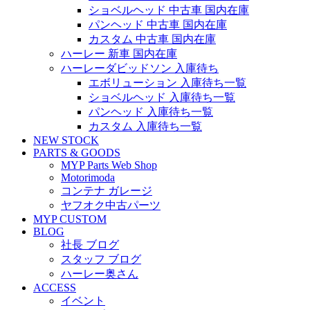
ショベルヘッド 中古車 国内在庫
パンヘッド 中古車 国内在庫
カスタム 中古車 国内在庫
ハーレー 新車 国内在庫
ハーレーダビッドソン 入庫待ち
エボリューション 入庫待ち一覧
ショベルヘッド 入庫待ち一覧
パンヘッド 入庫待ち一覧
カスタム 入庫待ち一覧
NEW STOCK
PARTS & GOODS
MYP Parts Web Shop
Motorimoda
コンテナ ガレージ
ヤフオク中古パーツ
MYP CUSTOM
BLOG
社長 ブログ
スタッフ ブログ
ハーレー奥さん
ACCESS
イベント