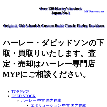
Over 150 Harley's in stock
MY Performance
Japan No.1
Original, Old School & Custom Build Classic Harley Davidson
ハーレー・ダビッドソンの下
取・買取りいたします。査
定・売却はハーレー専門店
MYPにご相談ください。
TOP PAGE
USED STOCK
ハーレー 中古 国内在庫
エボリューション 中古 国内在庫