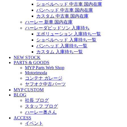
ショベルヘッド 中古車 国内在庫
パンヘッド 中古車 国内在庫
カスタム 中古車 国内在庫
ハーレー 新車 国内在庫
ハーレーダビッドソン 入庫待ち
エボリューション 入庫待ち一覧
ショベルヘッド 入庫待ち一覧
パンヘッド 入庫待ち一覧
カスタム 入庫待ち一覧
NEW STOCK
PARTS & GOODS
MYP Parts Web Shop
Motorimoda
コンテナ ガレージ
ヤフオク中古パーツ
MYP CUSTOM
BLOG
社長 ブログ
スタッフ ブログ
ハーレー奥さん
ACCESS
イベント