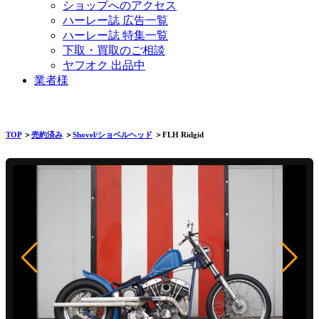
ショップへのアクセス
ハーレー誌 広告一覧
ハーレー誌 特集一覧
下取・買取のご相談
ヤフオク 出品中
業者様
TOP
＞
売約済み
＞
Shovel/ショベルヘッド
＞FLH Ridgid