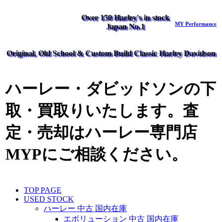
Over 150 Harley's in stock
MY Performance
Japan No.1
Original, Old School & Custom Build Classic Harley Davidson
ハーレー・ダビッドソンの下
取・買取りいたします。査
定・売却はハーレー専門店
MYPにご相談ください。
TOP PAGE
USED STOCK
ハーレー 中古 国内在庫
エボリューション 中古 国内在庫