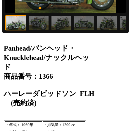
Panhead/パンヘッド・
Knucklehead/ナックルヘッ
ド
商品番号：1366
ハーレーダビッドソン
FLH
(売約済)
・年式： 1969年
・排気量：1200 cc