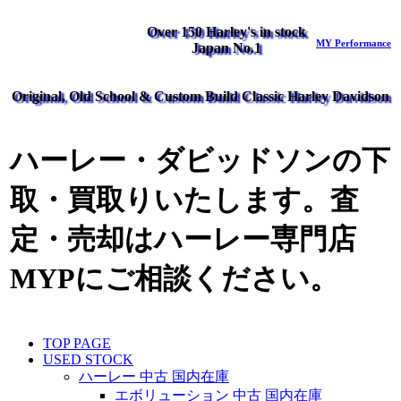
Over 150 Harley's in stock
MY Performance
Japan No.1
Original, Old School & Custom Build Classic Harley Davidson
ハーレー・ダビッドソンの下
取・買取りいたします。査
定・売却はハーレー専門店
MYPにご相談ください。
TOP PAGE
USED STOCK
ハーレー 中古 国内在庫
エボリューション 中古 国内在庫