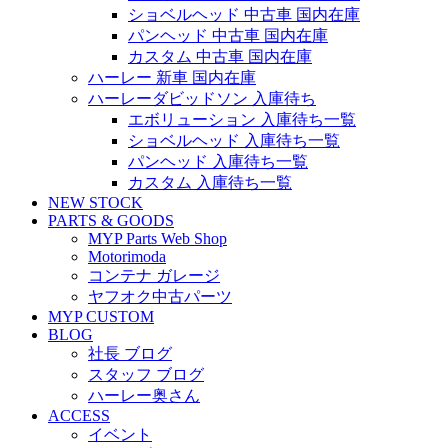
ショベルヘッド 中古車 国内在庫
パンヘッド 中古車 国内在庫
カスタム 中古車 国内在庫
ハーレー 新車 国内在庫
ハーレーダビッドソン 入庫待ち
エボリューション 入庫待ち一覧
ショベルヘッド 入庫待ち一覧
パンヘッド 入庫待ち一覧
カスタム 入庫待ち一覧
NEW STOCK
PARTS & GOODS
MYP Parts Web Shop
Motorimoda
コンテナ ガレージ
ヤフオク中古パーツ
MYP CUSTOM
BLOG
社長 ブログ
スタッフ ブログ
ハーレー奥さん
ACCESS
イベント