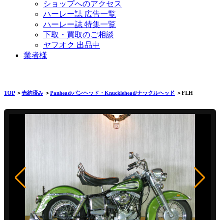
ショップへのアクセス
ハーレー誌 広告一覧
ハーレー誌 特集一覧
下取・買取のご相談
ヤフオク 出品中
業者様
TOP
＞
売約済み
＞
Panhead/パンヘッド・Knucklehead/ナックルヘッド
＞FLH