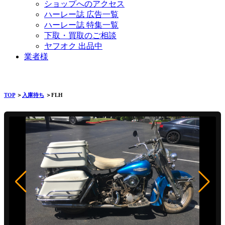
ショップへのアクセス
ハーレー誌 広告一覧
ハーレー誌 特集一覧
下取・買取のご相談
ヤフオク 出品中
業者様
TOP
＞
入庫待ち
＞FLH