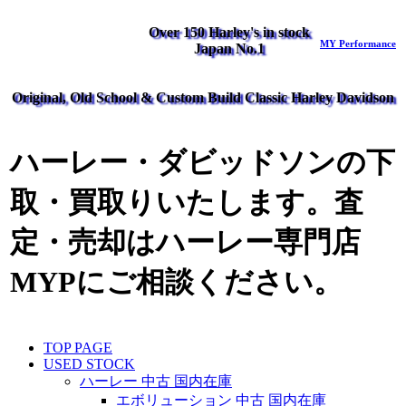
Over 150 Harley's in stock
MY Performance
Japan No.1
Original, Old School & Custom Build Classic Harley Davidson
ハーレー・ダビッドソンの下
取・買取りいたします。査
定・売却はハーレー専門店
MYPにご相談ください。
TOP PAGE
USED STOCK
ハーレー 中古 国内在庫
エボリューション 中古 国内在庫