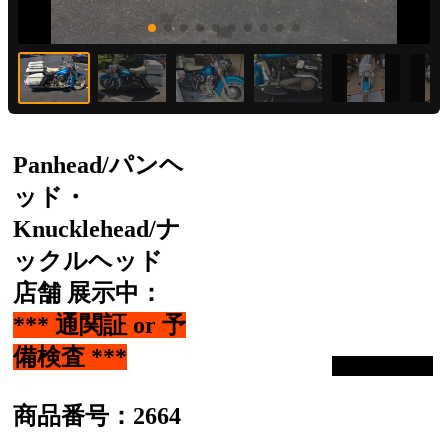
Panhead/パンヘ
ッド・
Knucklehead/ナ
ックルヘッド
店舗 展示中：
*** 通関証 or 予
備検査 ***
商品番号：2664