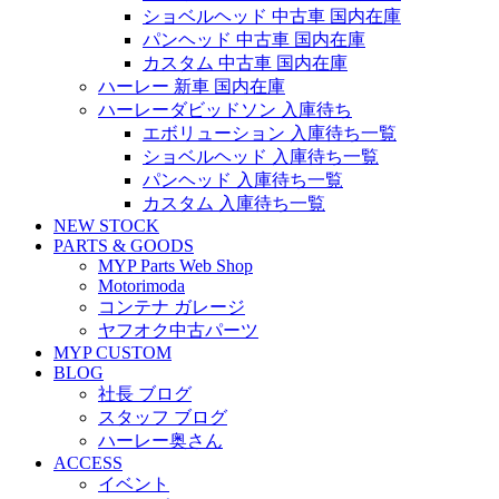
ショベルヘッド 中古車 国内在庫
パンヘッド 中古車 国内在庫
カスタム 中古車 国内在庫
ハーレー 新車 国内在庫
ハーレーダビッドソン 入庫待ち
エボリューション 入庫待ち一覧
ショベルヘッド 入庫待ち一覧
パンヘッド 入庫待ち一覧
カスタム 入庫待ち一覧
NEW STOCK
PARTS & GOODS
MYP Parts Web Shop
Motorimoda
コンテナ ガレージ
ヤフオク中古パーツ
MYP CUSTOM
BLOG
社長 ブログ
スタッフ ブログ
ハーレー奥さん
ACCESS
イベント