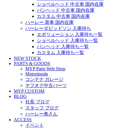
ショベルヘッド 中古車 国内在庫
パンヘッド 中古車 国内在庫
カスタム 中古車 国内在庫
ハーレー 新車 国内在庫
ハーレーダビッドソン 入庫待ち
エボリューション 入庫待ち一覧
ショベルヘッド 入庫待ち一覧
パンヘッド 入庫待ち一覧
カスタム 入庫待ち一覧
NEW STOCK
PARTS & GOODS
MYP Parts Web Shop
Motorimoda
コンテナ ガレージ
ヤフオク中古パーツ
MYP CUSTOM
BLOG
社長 ブログ
スタッフ ブログ
ハーレー奥さん
ACCESS
イベント