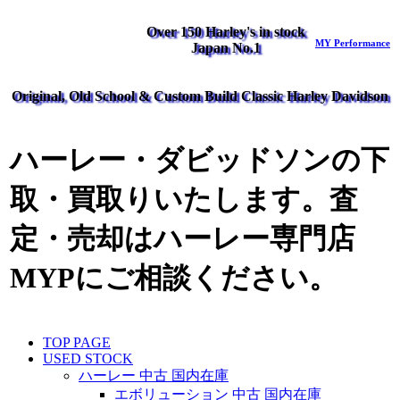
Over 150 Harley's in stock
MY Performance
Japan No.1
Original, Old School & Custom Build Classic Harley Davidson
ハーレー・ダビッドソンの下
取・買取りいたします。査
定・売却はハーレー専門店
MYPにご相談ください。
TOP PAGE
USED STOCK
ハーレー 中古 国内在庫
エボリューション 中古 国内在庫