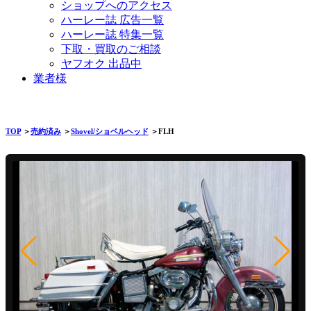
ショップへのアクセス
ハーレー誌 広告一覧
ハーレー誌 特集一覧
下取・買取のご相談
ヤフオク 出品中
業者様
TOP
＞
売約済み
＞
Shovel/ショベルヘッド
＞FLH