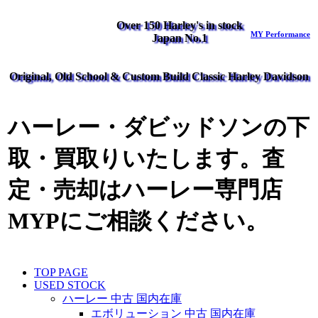
Over 150 Harley's in stock
MY Performance
Japan No.1
Original, Old School & Custom Build Classic Harley Davidson
ハーレー・ダビッドソンの下
取・買取りいたします。査
定・売却はハーレー専門店
MYPにご相談ください。
TOP PAGE
USED STOCK
ハーレー 中古 国内在庫
エボリューション 中古 国内在庫