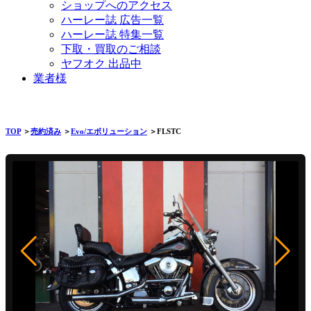
ショップへのアクセス
ハーレー誌 広告一覧
ハーレー誌 特集一覧
下取・買取のご相談
ヤフオク 出品中
業者様
TOP
＞
売約済み
＞
Evo/エボリューション
＞FLSTC