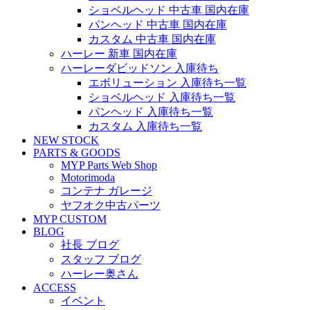
ショベルヘッド 中古車 国内在庫
パンヘッド 中古車 国内在庫
カスタム 中古車 国内在庫
ハーレー 新車 国内在庫
ハーレーダビッドソン 入庫待ち
エボリューション 入庫待ち一覧
ショベルヘッド 入庫待ち一覧
パンヘッド 入庫待ち一覧
カスタム 入庫待ち一覧
NEW STOCK
PARTS & GOODS
MYP Parts Web Shop
Motorimoda
コンテナ ガレージ
ヤフオク中古パーツ
MYP CUSTOM
BLOG
社長 ブログ
スタッフ ブログ
ハーレー奥さん
ACCESS
イベント