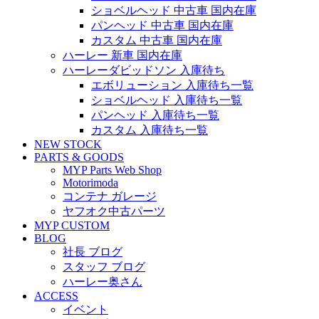
ショベルヘッド 中古車 国内在庫
パンヘッド 中古車 国内在庫
カスタム 中古車 国内在庫
ハーレー 新車 国内在庫
ハーレーダビッドソン 入庫待ち
エボリューション 入庫待ち一覧
ショベルヘッド 入庫待ち一覧
パンヘッド 入庫待ち一覧
カスタム 入庫待ち一覧
NEW STOCK
PARTS & GOODS
MYP Parts Web Shop
Motorimoda
コンテナ ガレージ
ヤフオク中古パーツ
MYP CUSTOM
BLOG
社長 ブログ
スタッフ ブログ
ハーレー奥さん
ACCESS
イベント