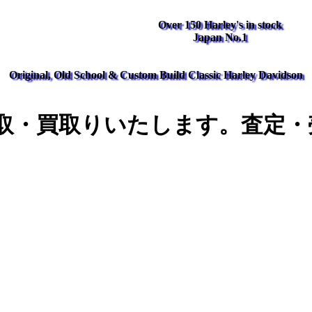
Over 150 Harley's in stock
Japan No.1
Original, Old School & Custom Build Classic Harley Davidson
取・買取りいたします。査定・