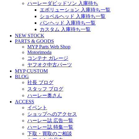
ハーレーダビッドソン 入庫待ち
エボリューション 入庫待ち一覧
ショベルヘッド 入庫待ち一覧
パンヘッド 入庫待ち一覧
カスタム 入庫待ち一覧
NEW STOCK
PARTS & GOODS
MYP Parts Web Shop
Motorimoda
コンテナ ガレージ
ヤフオク中古パーツ
MYP CUSTOM
BLOG
社長 ブログ
スタッフ ブログ
ハーレー奥さん
ACCESS
イベント
ショップへのアクセス
ハーレー誌 広告一覧
ハーレー誌 特集一覧
下取・買取のご相談