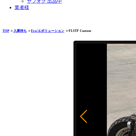
ヤフオク 出品中
業者様
TOP
＞
入庫待ち
＞
Evo/エボリューション
＞FLSTF Custom